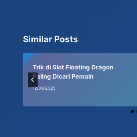
Similar Posts
Trik di Slot Floating Dragon
Paling Dicari Pemain
12/06/2025