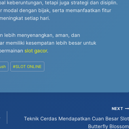
l keberuntungan, tetapi juga strategi dan disiplin.
modal dengan bijak, serta memanfaatkan fitur
eningkat setiap hari.
n lebih menyenangkan, aman, dan
r memiliki kesempatan lebih besar untuk
 permainan
slot gacor
.
Rush
#
SLOT ONLINE
NEXT
r
Teknik Cerdas Mendapatkan Cuan Besar Slot
Butterfly Blossom