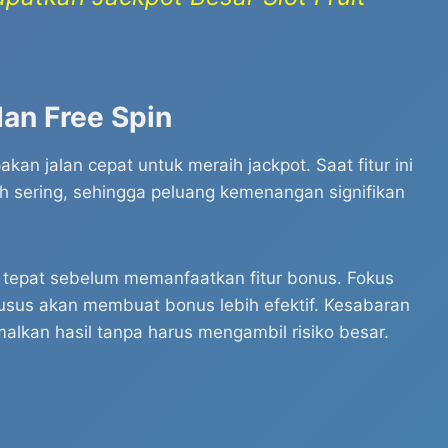
an Free Spin
kan jalan cepat untuk meraih jackpot. Saat fitur ini
ih sering, sehingga peluang kemenangan signifikan
epat sebelum memanfaatkan fitur bonus. Fokus
usus akan membuat bonus lebih efektif. Kesabaran
lkan hasil tanpa harus mengambil risiko besar.