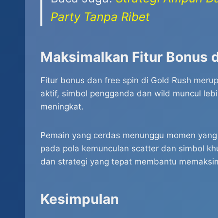
Party Tanpa Ribet
Maksimalkan Fitur Bonus d
Fitur bonus dan free spin di Gold Rush merupa
aktif, simbol pengganda dan wild muncul leb
meningkat.
Pemain yang cerdas menunggu momen yang t
pada pola kemunculan scatter dan simbol kh
dan strategi yang tepat membantu memaksima
Kesimpulan