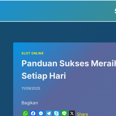
Skip
to
content
SLOT ONLINE
Panduan Sukses Meraih
Setiap Hari
11/09/2025
Bagikan
W
F
M
T
S
L
X
Share