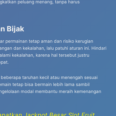
gkatkan peluang menang, tanpa harus
n Bijak
ar permainan tetap aman dan risiko kerugian
gan dan kekalahan, lalu patuhi aturan ini. Hindari
lami kekalahan, karena hal tersebut justru
epat.
 beberapa taruhan kecil atau menengah sesuai
pemain tetap bisa bermain lebih lama sambil
pengelolaan modal membantu meraih kemenangan
patkan Jackpot Besar Slot Fruit