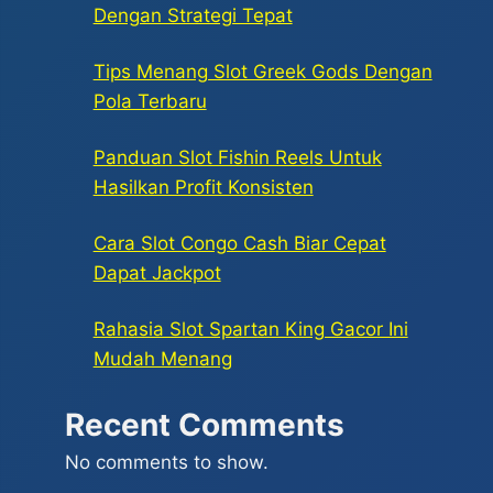
Dengan Strategi Tepat
Tips Menang Slot Greek Gods Dengan
Pola Terbaru
Panduan Slot Fishin Reels Untuk
Hasilkan Profit Konsisten
Cara Slot Congo Cash Biar Cepat
Dapat Jackpot
Rahasia Slot Spartan King Gacor Ini
Mudah Menang
Recent Comments
No comments to show.