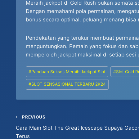
Meraih jackpot di Gold Rush bukan semata soa
Dengan memahami pola permainan, mengatur 
bonus secara optimal, peluang menang bisa m
Pendekatan yang terukur membuat permaina
menguntungkan. Pemain yang fokus dan saba
memperoleh jackpot maksimal di setiap sesi
Post
#
Panduan Sukses Meraih Jackpot Slot
#
Slot Gold 
Tags:
#
SLOT SENSASIONAL TERBARU 2K24
Post
PREVIOUS
Cara Main Slot The Great Icescape Supaya Gaco
navigation
Terus