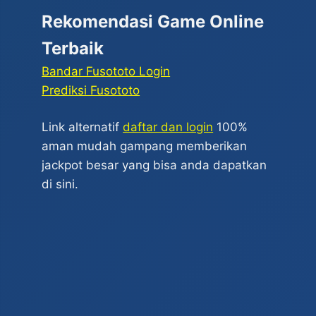
Rekomendasi Game Online
Terbaik
Bandar Fusototo Login
Prediksi Fusototo
Link alternatif
daftar dan login
100%
aman mudah gampang memberikan
jackpot besar yang bisa anda dapatkan
di sini.