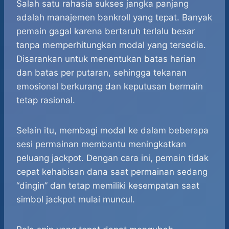
Salah satu rahasia sukses jangka panjang
adalah manajemen bankroll yang tepat. Banyak
pemain gagal karena bertaruh terlalu besar
tanpa memperhitungkan modal yang tersedia.
Disarankan untuk menentukan batas harian
dan batas per putaran, sehingga tekanan
emosional berkurang dan keputusan bermain
tetap rasional.
Selain itu, membagi modal ke dalam beberapa
sesi permainan membantu meningkatkan
peluang jackpot. Dengan cara ini, pemain tidak
cepat kehabisan dana saat permainan sedang
“dingin” dan tetap memiliki kesempatan saat
simbol jackpot mulai muncul.