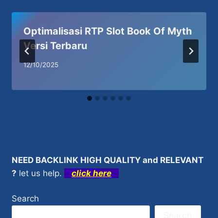
Optimalisasi RTP Slot Book Of Myth
Versi Terbaru
12/10/2025
NEED BACKLINK HIGH QUALITY and RELEVANT
?
let us help.
click here
Search
Search