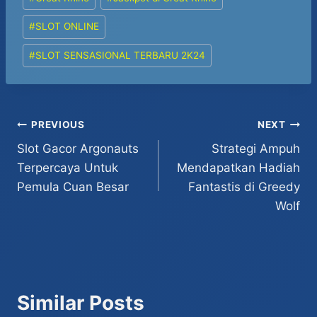
Tags:
#
SLOT ONLINE
#
SLOT SENSASIONAL TERBARU 2K24
Post
PREVIOUS
NEXT
Slot Gacor Argonauts
Strategi Ampuh
navigation
Terpercaya Untuk
Mendapatkan Hadiah
Pemula Cuan Besar
Fantastis di Greedy
Wolf
Similar Posts