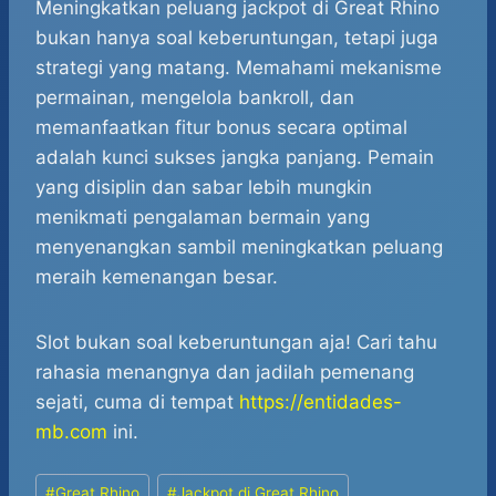
Meningkatkan peluang jackpot di Great Rhino
bukan hanya soal keberuntungan, tetapi juga
strategi yang matang. Memahami mekanisme
permainan, mengelola bankroll, dan
memanfaatkan fitur bonus secara optimal
adalah kunci sukses jangka panjang. Pemain
yang disiplin dan sabar lebih mungkin
menikmati pengalaman bermain yang
menyenangkan sambil meningkatkan peluang
meraih kemenangan besar.
Slot bukan soal keberuntungan aja! Cari tahu
rahasia menangnya dan jadilah pemenang
sejati, cuma di tempat
https://entidades-
mb.com
ini.
Post
#
Great Rhino
#
Jackpot di Great Rhino