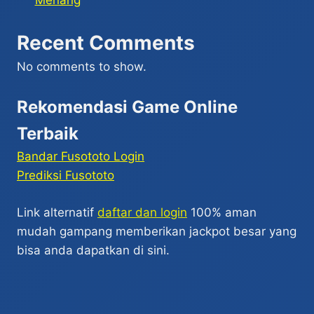
Menang
Recent Comments
No comments to show.
Rekomendasi Game Online
Terbaik
Bandar Fusototo Login
Prediksi Fusototo
Link alternatif
daftar dan login
100% aman
mudah gampang memberikan jackpot besar yang
bisa anda dapatkan di sini.