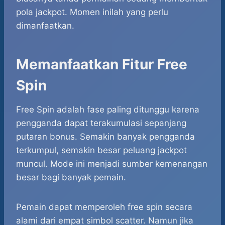
pola jackpot. Momen inilah yang perlu
dimanfaatkan.
Memanfaatkan Fitur Free
Spin
Free Spin adalah fase paling ditunggu karena
pengganda dapat terakumulasi sepanjang
putaran bonus. Semakin banyak pengganda
terkumpul, semakin besar peluang jackpot
muncul. Mode ini menjadi sumber kemenangan
besar bagi banyak pemain.
Pemain dapat memperoleh free spin secara
alami dari empat simbol scatter. Namun jika