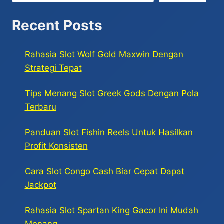
Recent Posts
Rahasia Slot Wolf Gold Maxwin Dengan
Strategi Tepat
Tips Menang Slot Greek Gods Dengan Pola
Terbaru
Panduan Slot Fishin Reels Untuk Hasilkan
Profit Konsisten
Cara Slot Congo Cash Biar Cepat Dapat
Jackpot
Rahasia Slot Spartan King Gacor Ini Mudah