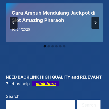
Cara Ampuh Mendulang Jackpot di
Slot Amazing Pharaoh
10/24/2025
NEED BACKLINK HIGH QUALITY and RELEVANT
?
let us help.
click here
Search
Search