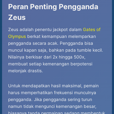
Peran Penting Pengganda
Zeus
Zeus adalah penentu jackpot dalam
Gates of
Olympus
berkat kemampuan melemparkan
pengganda secara acak. Pengganda bisa
muncul kapan saja, bahkan pada tumble kecil.
Nilainya berkisar dari 2x hingga 500x,
membuat setiap kemenangan berpotensi
melonjak drastis.
Untuk mendapatkan hasil maksimal, pemain
harus memperhatikan frekuensi munculnya
pengganda. Jika pengganda sering turun
namun tidak mengunci kemenangan besar,
biasanya tanda permainan sedang membentuk