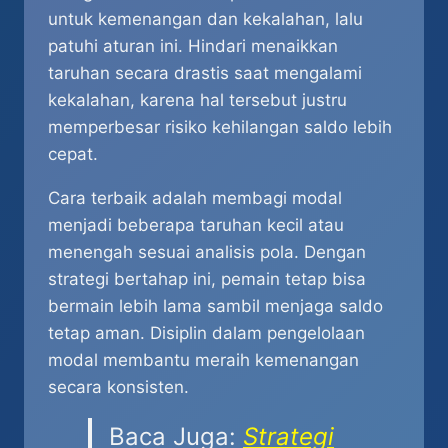
untuk kemenangan dan kekalahan, lalu
patuhi aturan ini. Hindari menaikkan
taruhan secara drastis saat mengalami
kekalahan, karena hal tersebut justru
memperbesar risiko kehilangan saldo lebih
cepat.
Cara terbaik adalah membagi modal
menjadi beberapa taruhan kecil atau
menengah sesuai analisis pola. Dengan
strategi bertahap ini, pemain tetap bisa
bermain lebih lama sambil menjaga saldo
tetap aman. Disiplin dalam pengelolaan
modal membantu meraih kemenangan
secara konsisten.
Baca Juga:
Strategi