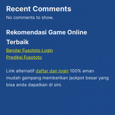
Recent Comments
No comments to show.
Rekomendasi Game Online
Terbaik
Bandar Fusototo Login
Prediksi Fusototo
Link alternatif
daftar dan login
100% aman
mudah gampang memberikan jackpot besar yang
bisa anda dapatkan di sini.