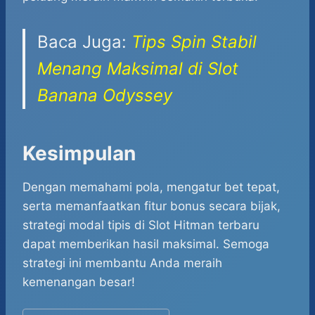
Baca Juga:
Tips Spin Stabil
Menang Maksimal di Slot
Banana Odyssey
Kesimpulan
Dengan memahami pola, mengatur bet tepat,
serta memanfaatkan fitur bonus secara bijak,
strategi modal tipis di Slot Hitman terbaru
dapat memberikan hasil maksimal. Semoga
strategi ini membantu Anda meraih
kemenangan besar!
Post