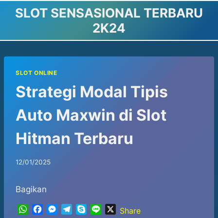
Skip
SLOT SENSASIONAL TERBARU
to
2K24
content
SLOT ONLINE
Strategi Modal Tipis
Auto Maxwin di Slot
Hitman Terbaru
12/01/2025
Bagikan
W
F
M
T
S
L
X
Share