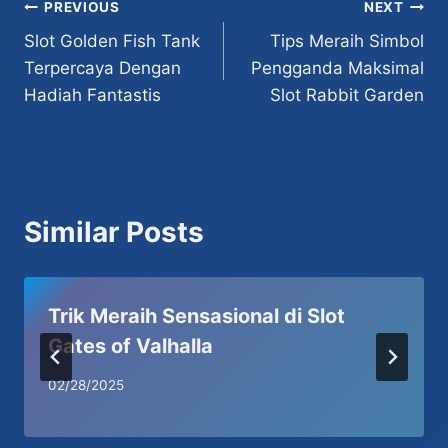
Post
PREVIOUS
NEXT
Slot Golden Fish Tank
Tips Meraih Simbol
navigation
Terpercaya Dengan
Pengganda Maksimal
Hadiah Fantastis
Slot Rabbit Garden
Similar Posts
Trik Meraih Sensasional di Slot
Gates of Valhalla
02/28/2025