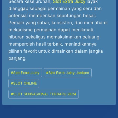
Secara keseluruhan,
Slot Extra Juicy
layak
dianggap sebagai permainan yang seru dan
potensial memberikan keuntungan besar.
Pemain yang sabar, konsisten, dan memahami
mekanisme permainan dapat menikmati
hiburan sekaligus memaksimalkan peluang
memperoleh hasil terbaik, menjadikannya
pilihan favorit untuk dimainkan dalam jangka
panjang.
Post
#
Slot Extra Juicy
#
Slot Extra Juicy Jackpot
Tags:
#
SLOT ONLINE
#
SLOT SENSASIONAL TERBARU 2K24