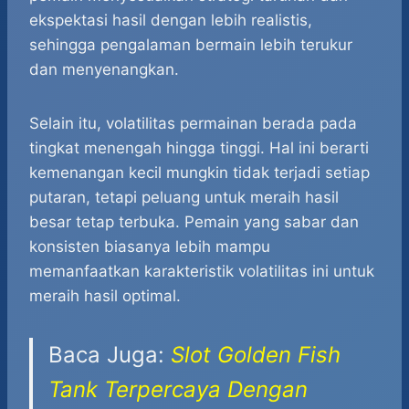
ekspektasi hasil dengan lebih realistis,
sehingga pengalaman bermain lebih terukur
dan menyenangkan.
Selain itu, volatilitas permainan berada pada
tingkat menengah hingga tinggi. Hal ini berarti
kemenangan kecil mungkin tidak terjadi setiap
putaran, tetapi peluang untuk meraih hasil
besar tetap terbuka. Pemain yang sabar dan
konsisten biasanya lebih mampu
memanfaatkan karakteristik volatilitas ini untuk
meraih hasil optimal.
Baca Juga:
Slot Golden Fish
Tank Terpercaya Dengan