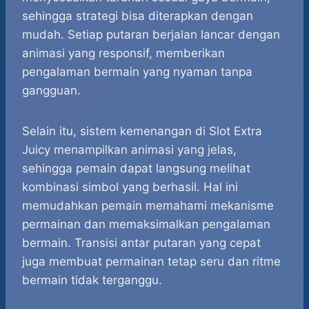
sehingga strategi bisa diterapkan dengan
mudah. Setiap putaran berjalan lancar dengan
animasi yang responsif, memberikan
pengalaman bermain yang nyaman tanpa
gangguan.
Selain itu, sistem kemenangan di Slot Extra
Juicy menampilkan animasi yang jelas,
sehingga pemain dapat langsung melihat
kombinasi simbol yang berhasil. Hal ini
memudahkan pemain memahami mekanisme
permainan dan memaksimalkan pengalaman
bermain. Transisi antar putaran yang cepat
juga membuat permainan tetap seru dan ritme
bermain tidak terganggu.