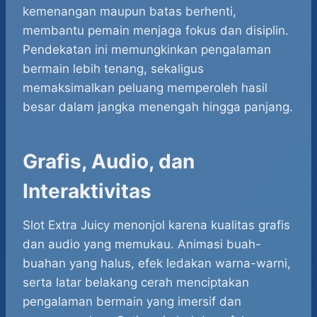
kemenangan maupun batas berhenti,
membantu pemain menjaga fokus dan disiplin.
Pendekatan ini memungkinkan pengalaman
bermain lebih tenang, sekaligus
memaksimalkan peluang memperoleh hasil
besar dalam jangka menengah hingga panjang.
Grafis, Audio, dan
Interaktivitas
Slot Extra Juicy menonjol karena kualitas grafis
dan audio yang memukau. Animasi buah-
buahan yang halus, efek ledakan warna-warni,
serta latar belakang cerah menciptakan
pengalaman bermain yang imersif dan