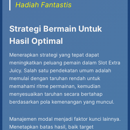
Hadiah Fantastis
Strategi Bermain Untuk
Hasil Optimal
Menerapkan strategi yang tepat dapat
meningkatkan peluang pemain dalam Slot Extra
Juicy. Salah satu pendekatan umum adalah
memulai dengan taruhan rendah untuk
memahami ritme permainan, kemudian
menyesuaikan taruhan secara bertahap
berdasarkan pola kemenangan yang muncul.
Manajemen modal menjadi faktor kunci lainnya.
Menetapkan batas hasil, baik target