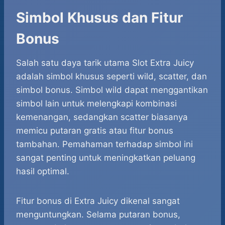
Simbol Khusus dan Fitur
Bonus
Salah satu daya tarik utama Slot Extra Juicy
adalah simbol khusus seperti wild, scatter, dan
simbol bonus. Simbol wild dapat menggantikan
simbol lain untuk melengkapi kombinasi
kemenangan, sedangkan scatter biasanya
memicu putaran gratis atau fitur bonus
tambahan. Pemahaman terhadap simbol ini
sangat penting untuk meningkatkan peluang
hasil optimal.
Fitur bonus di Extra Juicy dikenal sangat
menguntungkan. Selama putaran bonus,