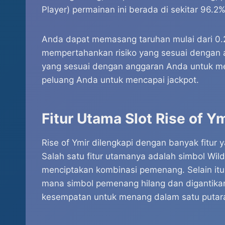
Player) permainan ini berada di sekitar 96.2%
Anda dapat memasang taruhan mulai dari 0.
mempertahankan risiko yang sesuai dengan 
yang sesuai dengan anggaran Anda untuk m
peluang Anda untuk mencapai jackpot.
Fitur Utama Slot Rise of Ym
Rise of Ymir dilengkapi dengan banyak fitu
Salah satu fitur utamanya adalah simbol Wil
menciptakan kombinasi pemenang. Selain itu,
mana simbol pemenang hilang dan digantikan
kesempatan untuk menang dalam satu putar