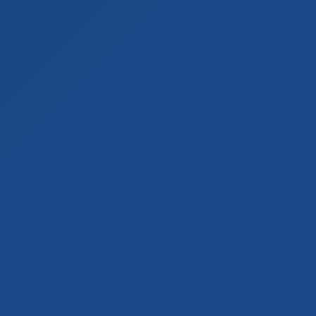
Bocoran Pola Slot Sea Fantasy
Agar Dapat Jackpot Melimpah
06/16/2025