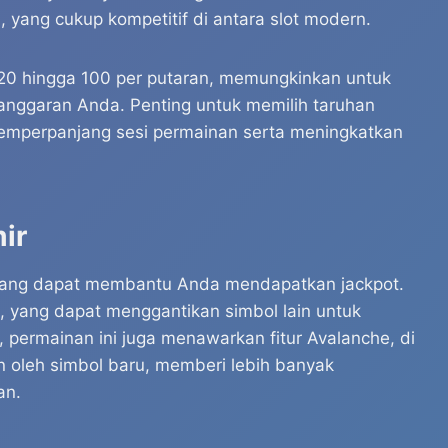
, yang cukup kompetitif di antara slot modern.
20 hingga 100 per putaran, memungkinkan untuk
anggaran Anda. Penting untuk memilih taruhan
emperpanjang sesi permainan serta meningkatkan
ir
r yang dapat membantu Anda mendapatkan jackpot.
d, yang dapat menggantikan simbol lain untuk
 permainan ini juga menawarkan fitur Avalanche, di
 oleh simbol baru, memberi lebih banyak
an.