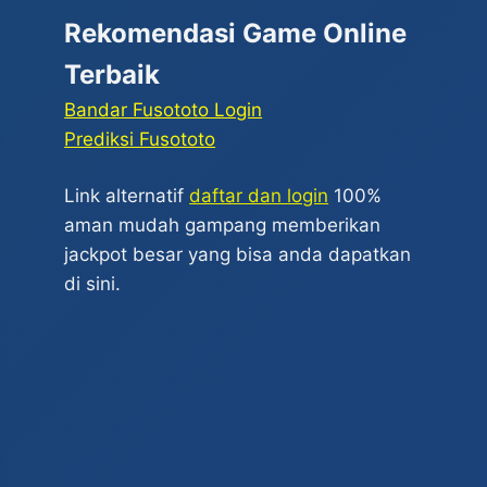
Rekomendasi Game Online
Terbaik
Bandar Fusototo Login
Prediksi Fusototo
Link alternatif
daftar dan login
100%
aman mudah gampang memberikan
jackpot besar yang bisa anda dapatkan
di sini.