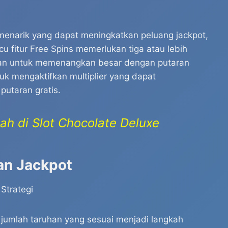
 menarik yang dapat meningkatkan peluang jackpot,
 fitur Free Spins memerlukan tiga atau lebih
han untuk memenangkan besar dengan putaran
uk mengaktifkan multiplier yang dapat
utaran gratis.
h di Slot Chocolate Deluxe
an Jackpot
 jumlah taruhan yang sesuai menjadi langkah