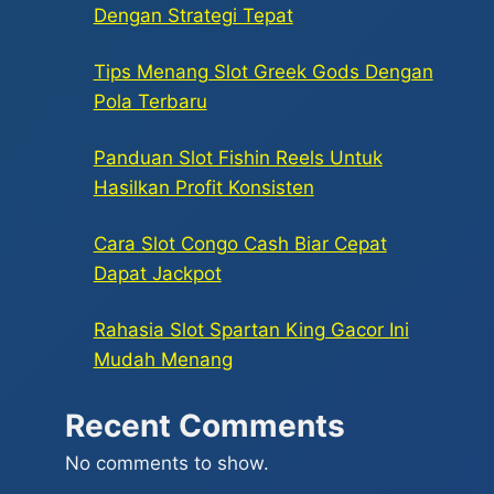
Dengan Strategi Tepat
Tips Menang Slot Greek Gods Dengan
Pola Terbaru
Panduan Slot Fishin Reels Untuk
Hasilkan Profit Konsisten
Cara Slot Congo Cash Biar Cepat
Dapat Jackpot
Rahasia Slot Spartan King Gacor Ini
Mudah Menang
Recent Comments
No comments to show.