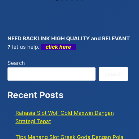
NEED BACKLINK HIGH QUALITY and RELEVANT
?
let us help.
click here
Search
Search
Recent Posts
Rahasia Slot Wolf Gold Maxwin Dengan
Strategi Tepat
Tips Menang Slot Greek Gods Dengan Pola