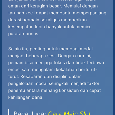
aman dari kerugian besar. Memulai dengan
taruhan kecil dapat membantu memperpanjang
durasi bermain sekaligus memberikan
kesempatan lebih banyak untuk memicu
putaran bonus.
Selain itu, penting untuk membagi modal
menjadi beberapa sesi. Dengan cara ini,
pemain bisa menjaga fokus dan tidak terbawa
emosi saat mengalami kekalahan berturut-
turut. Kesabaran dan disiplin dalam
pengelolaan modal seringkali menjadi faktor
penentu antara menang konsisten dan cepat
kehilangan dana.
Baca Juga:
Cara Main Slot