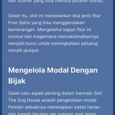
dan Scatter yang bisa memicu putaran bonus.
Selain itu, slot ini menawarkan dua jenis fitur
Free Spins yang bisa menggandakan
kemenangan. Mengetahui kapan fitur ini
muncul dan bagaimana memaksimalkannya
menjadi kunci untuk meningkatkan peluang
meraih jackpot.
Mengelola Modal Dengan
Bijak
Salah satu aspek penting dalam bermain Slot
The Dog House adalah pengelolaan modal.
Pemain sebaiknya menetapkan batas harian
dan jumlah taruhan per putaran agar tetap