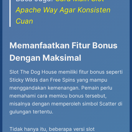
Apache Way Agar Konsisten
Cuan
Memanfaatkan Fitur Bonus
Dengan Maksimal
Slot The Dog House memiliki fitur bonus seperti
Sticky Wilds dan Free Spins yang mampu
menggandakan kemenangan. Pemain perlu
memahami cara memicu bonus tersebut,
misalnya dengan memperoleh simbol Scatter di
gulungan tertentu.
Tidak hanya itu, beberapa versi slot