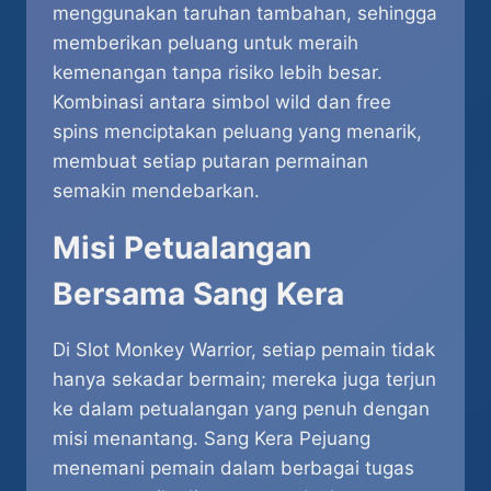
menggunakan taruhan tambahan, sehingga
memberikan peluang untuk meraih
kemenangan tanpa risiko lebih besar.
Kombinasi antara simbol wild dan free
spins menciptakan peluang yang menarik,
membuat setiap putaran permainan
semakin mendebarkan.
Misi Petualangan
Bersama Sang Kera
Di Slot Monkey Warrior, setiap pemain tidak
hanya sekadar bermain; mereka juga terjun
ke dalam petualangan yang penuh dengan
misi menantang. Sang Kera Pejuang
menemani pemain dalam berbagai tugas