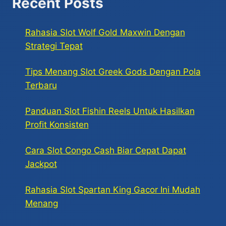
Recent Posts
Rahasia Slot Wolf Gold Maxwin Dengan
Strategi Tepat
Tips Menang Slot Greek Gods Dengan Pola
Terbaru
Panduan Slot Fishin Reels Untuk Hasilkan
Profit Konsisten
Cara Slot Congo Cash Biar Cepat Dapat
Jackpot
Rahasia Slot Spartan King Gacor Ini Mudah
Menang