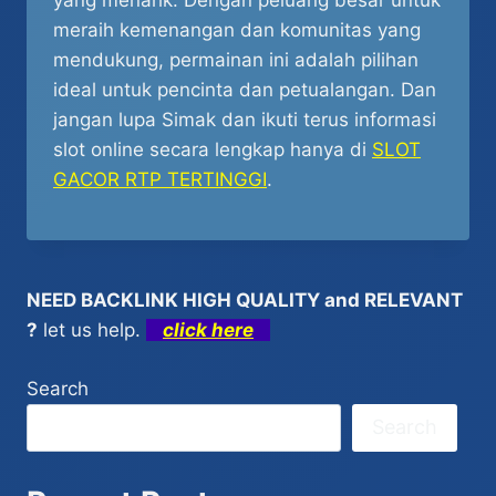
yang menarik.​ Dengan peluang besar untuk
meraih kemenangan dan komunitas yang
mendukung, permainan ini adalah pilihan
ideal untuk pencinta dan petualangan. Dan
jangan lupa Simak dan ikuti terus informasi
slot online secara lengkap hanya di
SLOT
GACOR RTP TERTINGGI
.
NEED BACKLINK HIGH QUALITY and RELEVANT
?
let us help.
click here
Search
Search