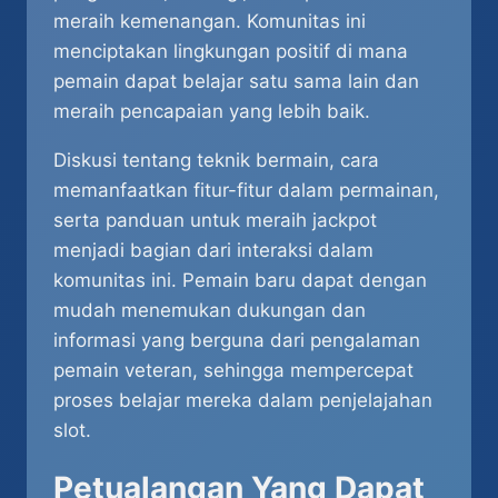
meraih kemenangan. Komunitas ini
menciptakan lingkungan positif di mana
pemain dapat belajar satu sama lain dan
meraih pencapaian yang lebih baik.
Diskusi tentang teknik bermain, cara
memanfaatkan fitur-fitur dalam permainan,
serta panduan untuk meraih jackpot
menjadi bagian dari interaksi dalam
komunitas ini. Pemain baru dapat dengan
mudah menemukan dukungan dan
informasi yang berguna dari pengalaman
pemain veteran, sehingga mempercepat
proses belajar mereka dalam penjelajahan
slot.
Petualangan Yang Dapat