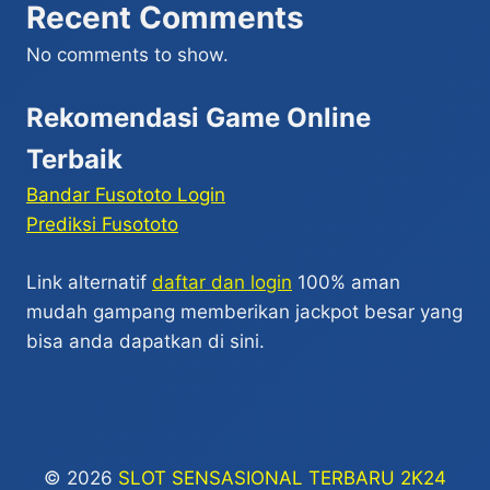
Recent Comments
No comments to show.
Rekomendasi Game Online
Terbaik
Bandar Fusototo Login
Prediksi Fusototo
Link alternatif
daftar dan login
100% aman
mudah gampang memberikan jackpot besar yang
bisa anda dapatkan di sini.
© 2026
SLOT SENSASIONAL TERBARU 2K24