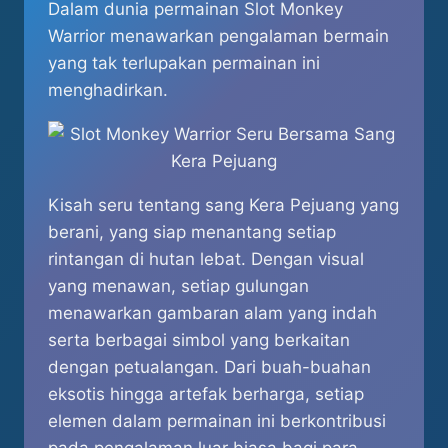
Dalam dunia permainan Slot Monkey
Warrior menawarkan pengalaman bermain
yang tak terlupakan permainan ini
menghadirkan.
Kisah seru tentang sang Kera Pejuang yang
berani, yang siap menantang setiap
rintangan di hutan lebat. Dengan visual
yang menawan, setiap gulungan
menawarkan gambaran alam yang indah
serta berbagai simbol yang berkaitan
dengan petualangan. Dari buah-buahan
eksotis hingga artefak berharga, setiap
elemen dalam permainan ini berkontribusi