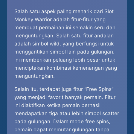
Salah satu aspek paling menarik dari Slot
Monkey Warrior adalah fitur-fitur yang
membuat permainan ini semakin seru dan
menguntungkan. Salah satu fitur andalan
adalah simbol wild, yang berfungsi untuk
menggantikan simbol lain pada gulungan.
Ini memberikan peluang lebih besar untuk
menciptakan kombinasi kemenangan yang
menguntungkan.
Selain itu, terdapat juga fitur “Free Spins”
yang menjadi favorit banyak pemain. Fitur
ini diaktifkan ketika pemain berhasil
mendapatkan tiga atau lebih simbol scatter
pada gulungan. Dalam mode free spins,
pemain dapat memutar gulungan tanpa