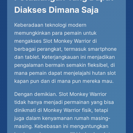
Diakses Dimana Saja
Keberadaan teknologi modern
memungkinkan para pemain untuk
mengakses Slot Monkey Warrior di
berbagai perangkat, termasuk smartphone
dan tablet. Keterjangkauan ini menjadikan
pengalaman bermain semakin fleksibel, di
mana pemain dapat menjelajahi hutan slot
kapan pun dan di mana pun mereka mau.
Dengan demikian. Slot Monkey Warrior
tidak hanya menjadi permainan yang bisa
dinikmati di Monkey Warrior fisik, tetapi
juga dalam kenyamanan rumah masing-
masing. Kebebasan ini menguntungkan