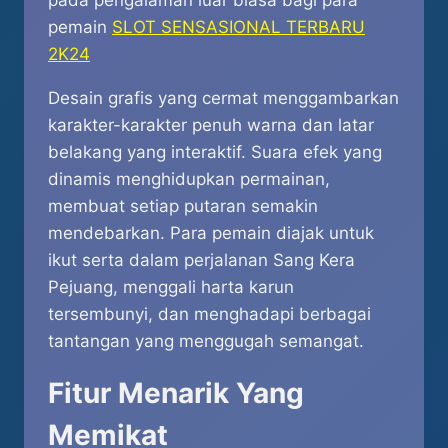
pada pengalaman luar biasa bagi para
pemain
SLOT SENSASIONAL TERBARU
2K24
Desain grafis yang cermat menggambarkan
karakter-karakter penuh warna dan latar
belakang yang interaktif. Suara efek yang
dinamis menghidupkan permainan,
membuat setiap putaran semakin
mendebarkan. Para pemain diajak untuk
ikut serta dalam perjalanan Sang Kera
Pejuang, menggali harta karun
tersembunyi, dan menghadapi berbagai
tantangan yang menggugah semangat.
Fitur Menarik Yang
Memikat