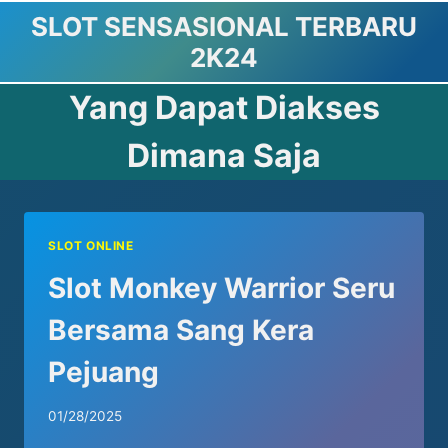
Skip
SLOT SENSASIONAL TERBARU
to
2K24
content
Yang Dapat Diakses
Dimana Saja
SLOT ONLINE
Slot Monkey Warrior Seru
Bersama Sang Kera
Pejuang
01/28/2025