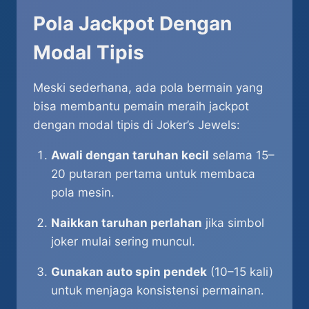
Pola Jackpot Dengan
Modal Tipis
Meski sederhana, ada pola bermain yang
bisa membantu pemain meraih jackpot
dengan modal tipis di Joker’s Jewels:
Awali dengan taruhan kecil
selama 15–
20 putaran pertama untuk membaca
pola mesin.
Naikkan taruhan perlahan
jika simbol
joker mulai sering muncul.
Gunakan auto spin pendek
(10–15 kali)
untuk menjaga konsistensi permainan.