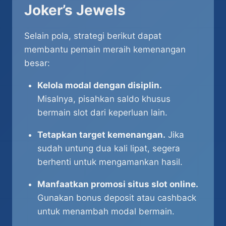
Joker’s Jewels
Selain pola, strategi berikut dapat
membantu pemain meraih kemenangan
besar:
Kelola modal dengan disiplin.
Misalnya, pisahkan saldo khusus
bermain slot dari keperluan lain.
Tetapkan target kemenangan.
Jika
sudah untung dua kali lipat, segera
berhenti untuk mengamankan hasil.
Manfaatkan promosi situs slot online.
Gunakan bonus deposit atau cashback
untuk menambah modal bermain.