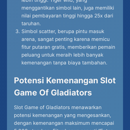
lebih tinggi. Tiger wild, yang
menggantikan simbol lain, juga memiliki
nilai pembayaran tinggi hingga 25x dari
taruhan.
Simbol scatter, berupa pintu masuk
arena, sangat penting karena memicu
fitur putaran gratis, memberikan pemain
peluang untuk meraih lebih banyak
kemenangan tanpa biaya tambahan.
Potensi Kemenangan Slot
Game Of Gladiators
Slot Game of Gladiators menawarkan
potensi kemenangan yang mengesankan,
dengan kemenangan maksimum mencapai