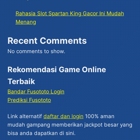
Rahasia Slot Spartan King Gacor Ini Mudah
Menang
Recent Comments
No comments to show.
Rekomendasi Game Online
Terbaik
Bandar Fusototo Login
Prediksi Fusototo
Link alternatif
daftar dan login
100% aman
mudah gampang memberikan jackpot besar yang
bisa anda dapatkan di sini.