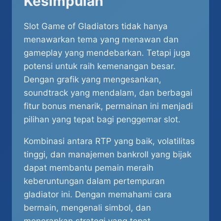
Kesimpulan
​Slot Game of Gladiators tidak hanya
menawarkan tema yang menawan dan
gameplay yang mendebarkan. Tetapi juga
potensi untuk raih kemenangan besar.
Dengan grafik yang mengesankan,
soundtrack yang mendalam, dan berbagai
fitur bonus menarik, permainan ini menjadi
pilihan yang tepat bagi penggemar slot.
Kombinasi antara RTP yang baik, volatilitas
tinggi, dan manajemen bankroll yang bijak
dapat membantu pemain meraih
keberuntungan dalam pertempuran
gladiator ini. Dengan memahami cara
bermain, mengenali simbol, dan
menerapkan strategi yang tepat.