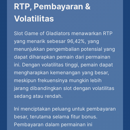
RTP, Pembayaran &
Volatilitas
Slot Game of Gladiators menawarkan RTP
yang menarik sebesar 96,42%, yang
menunjukkan pengembalian potensial yang
dapat diharapkan pemain dari permainan
ini. Dengan volatilitas tinggi, pemain dapat
mengharapkan kemenangan yang besar,
meskipun frekuensinya mungkin lebih
jarang dibandingkan slot dengan volatilitas
sedang atau rendah.
Ini menciptakan peluang untuk pembayaran
besar, terutama selama fitur bonus.
Pembayaran dalam permainan ini