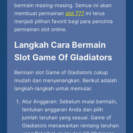
bermain masing-masing. Semua ini akan
membuat permainan
slot 777
ini terus
menjadi pilihan favorit bagi para pencinta
permainan slot online.
Langkah Cara Bermain
Slot Game Of Gladiators
Bermain slot Game of Gladiators cukup
mudah dan menyenangkan. Berikut adalah
langkah-langkah untuk memulai:
Atur Anggaran: Sebelum mulai bermain,
tentukan anggaran Anda dan pilih
jumlah taruhan yang sesuai. Game of
Gladiators menawarkan rentang taruhan