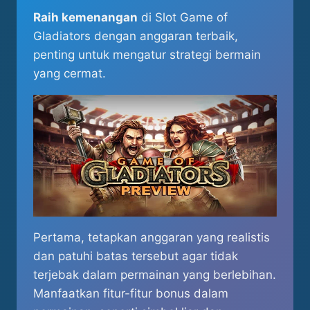
Raih kemenangan
di Slot Game of
Gladiators dengan anggaran terbaik,
penting untuk mengatur strategi bermain
yang cermat.
Pertama, tetapkan anggaran yang realistis
dan patuhi batas tersebut agar tidak
terjebak dalam permainan yang berlebihan.
Manfaatkan fitur-fitur bonus dalam