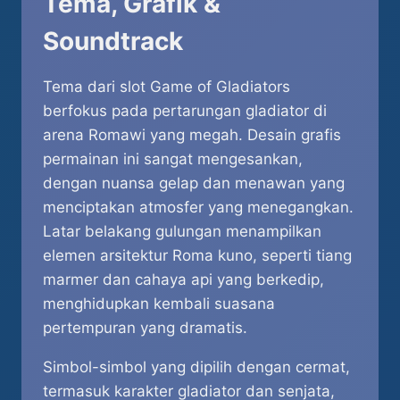
Tema, Grafik &
Soundtrack
Tema dari slot Game of Gladiators
berfokus pada pertarungan gladiator di
arena Romawi yang megah. Desain grafis
permainan ini sangat mengesankan,
dengan nuansa gelap dan menawan yang
menciptakan atmosfer yang menegangkan.
Latar belakang gulungan menampilkan
elemen arsitektur Roma kuno, seperti tiang
marmer dan cahaya api yang berkedip,
menghidupkan kembali suasana
pertempuran yang dramatis.
Simbol-simbol yang dipilih dengan cermat,
termasuk karakter gladiator dan senjata,