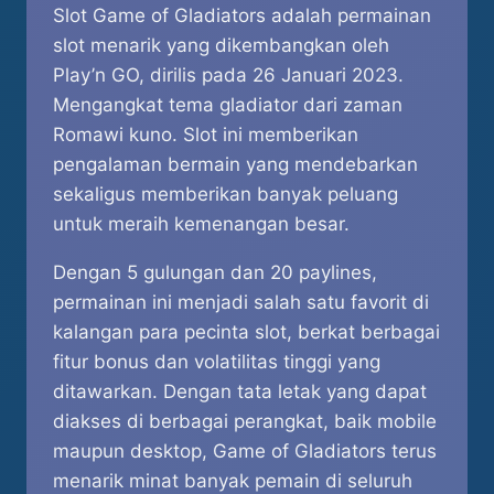
Slot Game of Gladiators adalah permainan
slot menarik yang dikembangkan oleh
Play’n GO, dirilis pada 26 Januari 2023.
Mengangkat tema gladiator dari zaman
Romawi kuno. Slot ini memberikan
pengalaman bermain yang mendebarkan
sekaligus memberikan banyak peluang
untuk meraih kemenangan besar.
Dengan 5 gulungan dan 20 paylines,
permainan ini menjadi salah satu favorit di
kalangan para pecinta slot, berkat berbagai
fitur bonus dan volatilitas tinggi yang
ditawarkan. Dengan tata letak yang dapat
diakses di berbagai perangkat, baik mobile
maupun desktop, Game of Gladiators terus
menarik minat banyak pemain di seluruh