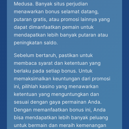
Medusa. Banyak situs perjudian
menawarkan bonus selamat datang,
putaran gratis, atau promosi lainnya yang
dapat dimanfaatkan pemain untuk
mendapatkan lebih banyak putaran atau
peningkatan saldo.
Sebelum bertaruh, pastikan untuk
membaca syarat dan ketentuan yang
berlaku pada setiap bonus. Untuk
memaksimalkan keuntungan dari promosi
ini, pilihlah kasino yang menawarkan
ketentuan yang menguntungkan dan
sesuai dengan gaya permainan Anda.
Dengan memanfaatkan bonus ini, Anda
bisa mendapatkan lebih banyak peluang
untuk bermain dan meraih kemenangan