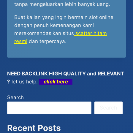
tanpa mengeluarkan lebih banyak uang.
Buat kalian yang Ingin bermain slot online
dengan penuh kemenangan kami
merekomendasikan situs
scatter hitam
resmi
dan terpercaya.
NEED BACKLINK HIGH QUALITY and RELEVANT
?
let us help.
click here
Search
Search
Recent Posts