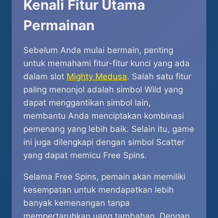
Kenali Fitur Utama
Permainan
Sebelum Anda mulai bermain, penting
untuk memahami fitur-fitur kunci yang ada
dalam slot
Mighty Medusa
. Salah satu fitur
paling menonjol adalah simbol Wild yang
dapat menggantikan simbol lain,
membantu Anda menciptakan kombinasi
pemenang yang lebih baik. Selain itu, game
ini juga dilengkapi dengan simbol Scatter
yang dapat memicu Free Spins.
Selama Free Spins, pemain akan memiliki
kesempatan untuk mendapatkan lebih
banyak kemenangan tanpa
mempertaruhkan uang tambahan. Dengan