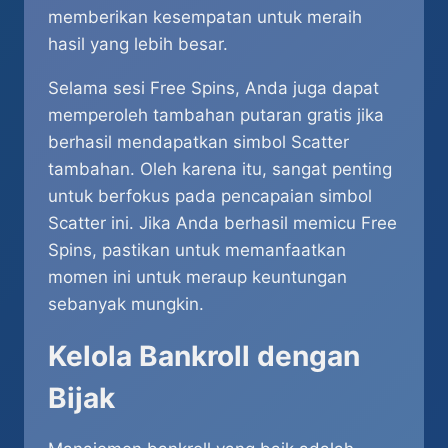
memberikan kesempatan untuk meraih
hasil yang lebih besar.
Selama sesi Free Spins, Anda juga dapat
memperoleh tambahan putaran gratis jika
berhasil mendapatkan simbol Scatter
tambahan. Oleh karena itu, sangat penting
untuk berfokus pada pencapaian simbol
Scatter ini. Jika Anda berhasil memicu Free
Spins, pastikan untuk memanfaatkan
momen ini untuk meraup keuntungan
sebanyak mungkin.
Kelola Bankroll dengan
Bijak