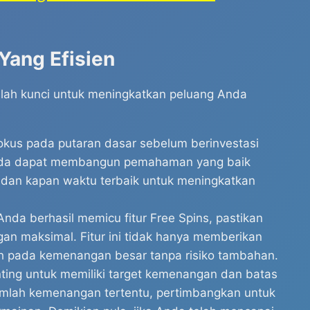
Yang Efisien
alah kunci untuk meningkatkan peluang Anda
okus pada putaran dasar sebelum berinvestasi
 Anda dapat membangun pemahaman yang baik
 dan kapan waktu terbaik untuk meningkatkan
nda berhasil memicu fitur Free Spins, pastikan
n maksimal. Fitur ini tidak hanya memberikan
rah pada kemenangan besar tanpa risiko tambahan.
ting untuk memiliki target kemenangan dan batas
jumlah kemenangan tertentu, pertimbangkan untuk