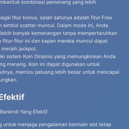
embentuk kombinasi pemenang yang lebih
ai fitur bonus, salah satunya adalah fitur Free
bih simbol scatter muncul. Dalam mode ini, Anda
 lebih banyak kemenangan tanpa mempertaruhkan
tur-fitur ini dan kapan mereka muncul dapat
eraih jackpot.
iliki sistem Koin Dinamis yang memungkinkan Anda
ng menang. Koin ini dapat digunakan untuk
utnya, memicu peluang lebih besar untuk mencapai
ungkan.
fektif
g untuk menjaga pengalaman bermain slot tetap