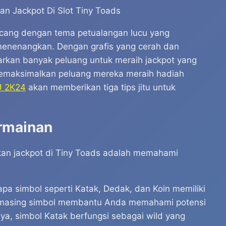
ncang dengan tema petualangan lucu yang
menenangkan. Dengan grafis yang cerah dan
arkan banyak peluang untuk meraih jackpot yang
memaksimalkan peluang mereka meraih hadiah
 2K24
akan memberikan tiga tips jitu untuk
ermainan
an jackpot di Tiny Toads adalah memahami
pa simbol seperti Katak, Dedak, dan Koin memiliki
sing-masing simbol membantu Anda memahami potensi
ya, simbol Katak berfungsi sebagai wild yang