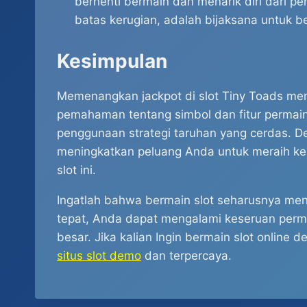
berhenti bermain dan menarik diri dari pe
batas kerugian, adalah bijaksana untuk be
Kesimpulan
​Memenangkan jackpot di slot Tiny Toads me
pemahaman tentang simbol dan fitur permaina
penggunaan strategi taruhan yang cerdas.​ De
meningkatkan peluang Anda untuk meraih k
slot ini.
Ingatlah bahwa bermain slot seharusnya me
tepat, Anda dapat mengalami keseruan perm
besar. Jika kalian Ingin bermain slot onli
situs slot demo
dan terpercaya.