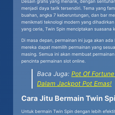
Desain grafis yang menarik, dengan sentuhan
menjadi daya tarik tersendiri. Tema yang fam
buahan, angka 7 keberuntungan, dan bar me
menikmati teknologi modern yang dihadirkan
yang ceria, Twin Spin menciptakan suasana
Di masa depan, permainan ini juga akan ada 
mereka dapat memilih permainan yang sesua
masing. Semua ini akan membuat permaina
pencinta permainan slot online.
Baca Juga:
Pot Of Fortun
Dalam Jackpot Pot Emas!
Cara Jitu Bermain Twin Sp
Untuk bermain Twin Spin dengan lebih efekti