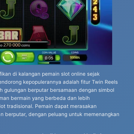
fikan di kalangan pemain slot online sejak
endorong kepopulerannya adalah fitur Twin Reels
ih gulungan berputar bersamaan dengan simbol
alaman bermain yang berbeda dan lebih
ot tradisional. Pemain dapat merasakan
ngan berputar, dengan peluang untuk memenangkan