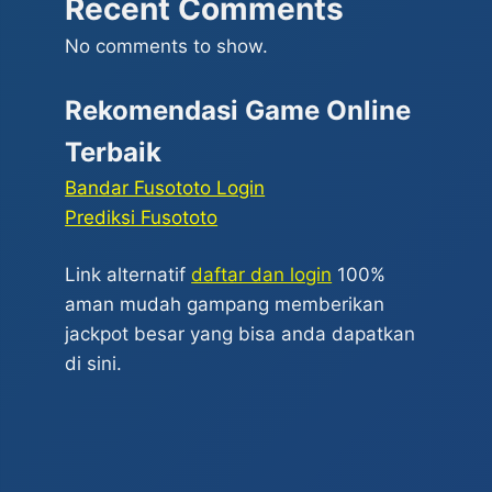
Recent Comments
No comments to show.
Rekomendasi Game Online
Terbaik
Bandar Fusototo Login
Prediksi Fusototo
Link alternatif
daftar dan login
100%
aman mudah gampang memberikan
jackpot besar yang bisa anda dapatkan
di sini.