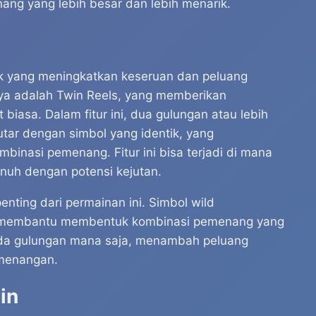
ng yang lebih besar dan lebih menarik.
ik yang meningkatkan keseruan dan peluang
ya adalah Twin Reels, yang memberikan
biasa. Dalam fitur ini, dua gulungan atau lebih
ar dengan simbol yang identik, yang
inasi pemenang. Fitur ini bisa terjadi di mana
nuh dengan potensi kejutan.
enting dari permainan ini. Simbol wild
uk membantu membentuk kombinasi pemenang yang
ada gulungan mana saja, menambah peluang
menangan.
in