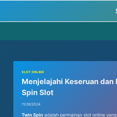
Skip
to
content
SLOT ONLINE
Menjelajahi Keseruan dan 
Spin Slot
11/26/2024
Twin Spin
adalah permainan slot online yan