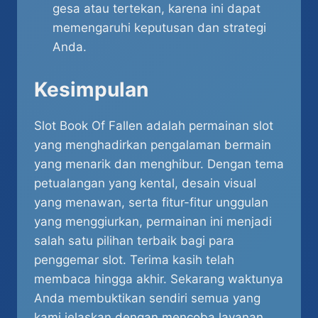
gesa atau tertekan, karena ini dapat
memengaruhi keputusan dan strategi
Anda.
Kesimpulan
​Slot Book Of Fallen adalah permainan slot
yang menghadirkan pengalaman bermain
yang menarik dan menghibur.​ Dengan tema
petualangan yang kental, desain visual
yang menawan, serta fitur-fitur unggulan
yang menggiurkan, permainan ini menjadi
salah satu pilihan terbaik bagi para
penggemar slot. Terima kasih telah
membaca hingga akhir. Sekarang waktunya
Anda membuktikan sendiri semua yang
kami jelaskan dengan mencoba layanan