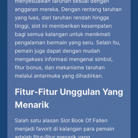
menyesuaikan taruhan sesuai dengan
anggaran mereka. Dengan rentang taruhan
yang luas, dari taruhan rendah hingga
tinggi, slot ini memberikan kesempatan
bagi semua kalangan untuk menikmati
pengalaman bermain yang seru. Selain itu,
pemain juga dapat dengan mudah
mengakses informasi mengenai simbol,
fitur bonus, dan mekanisme taruhan
melalui antarmuka yang dihadirkan.
Fitur-Fitur Unggulan Yang
Menarik
Salah satu alasan Slot Book Of Fallen
menjadi favorit di kalangan para pemain
adalah fitur-fitur menarik yang