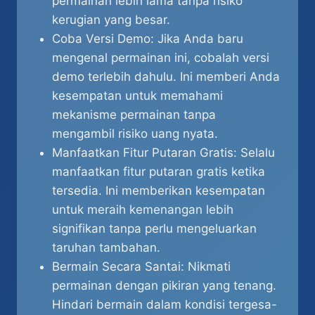
permainan lebih lama tanpa risiko
kerugian yang besar.
Coba Versi Demo: Jika Anda baru
mengenal permainan ini, cobalah versi
demo terlebih dahulu. Ini memberi Anda
kesempatan untuk memahami
mekanisme permainan tanpa
mengambil risiko uang nyata.
Manfaatkan Fitur Putaran Gratis: Selalu
manfaatkan fitur putaran gratis ketika
tersedia. Ini memberikan kesempatan
untuk meraih kemenangan lebih
signifikan tanpa perlu mengeluarkan
taruhan tambahan.
Bermain Secara Santai: Nikmati
permainan dengan pikiran yang tenang.
Hindari bermain dalam kondisi tergesa-