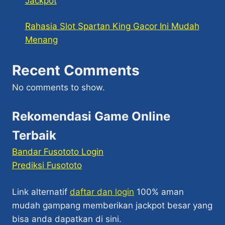
Jackpot
Rahasia Slot Spartan King Gacor Ini Mudah
Menang
Recent Comments
No comments to show.
Rekomendasi Game Online
Terbaik
Bandar Fusototo Login
Prediksi Fusototo
Link alternatif
daftar dan login
100% aman
mudah gampang memberikan jackpot besar yang
bisa anda dapatkan di sini.