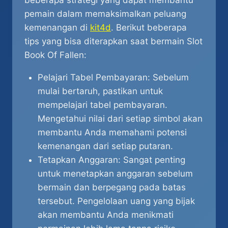
pemain dalam memaksimalkan peluang
kemenangan di
kit4d
. Berikut beberapa
tips yang bisa diterapkan saat bermain Slot
Book Of Fallen:
Pelajari Tabel Pembayaran: Sebelum
mulai bertaruh, pastikan untuk
mempelajari tabel pembayaran.
Mengetahui nilai dari setiap simbol akan
membantu Anda memahami potensi
kemenangan dari setiap putaran.
Tetapkan Anggaran: Sangat penting
untuk menetapkan anggaran sebelum
bermain dan berpegang pada batas
tersebut. Pengelolaan uang yang bijak
akan membantu Anda menikmati