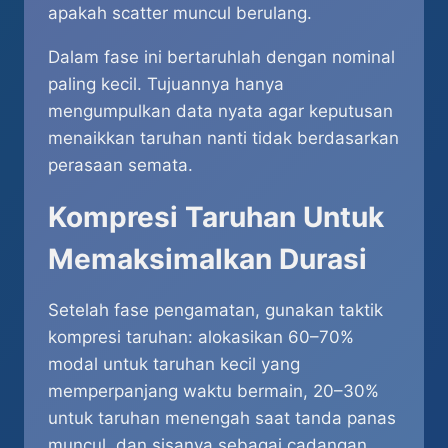
apakah scatter muncul berulang.
Dalam fase ini bertaruhlah dengan nominal
paling kecil. Tujuannya hanya
mengumpulkan data nyata agar keputusan
menaikkan taruhan nanti tidak berdasarkan
perasaan semata.
Kompresi Taruhan Untuk
Memaksimalkan Durasi
Setelah fase pengamatan, gunakan taktik
kompresi taruhan: alokasikan 60–70%
modal untuk taruhan kecil yang
memperpanjang waktu bermain, 20–30%
untuk taruhan menengah saat tanda panas
muncul, dan sisanya sebagai cadangan