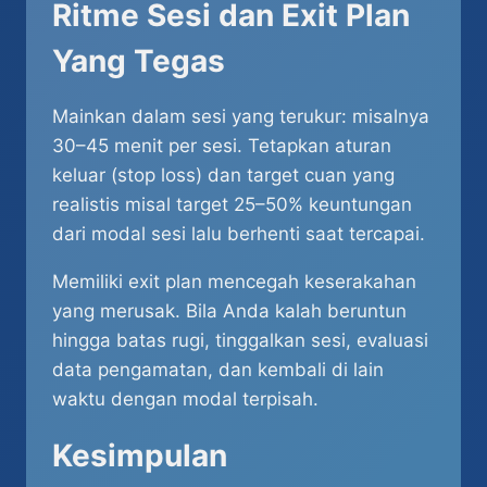
Ritme Sesi dan Exit Plan
Yang Tegas
Mainkan dalam sesi yang terukur: misalnya
30–45 menit per sesi. Tetapkan aturan
keluar (stop loss) dan target cuan yang
realistis misal target 25–50% keuntungan
dari modal sesi lalu berhenti saat tercapai.
Memiliki exit plan mencegah keserakahan
yang merusak. Bila Anda kalah beruntun
hingga batas rugi, tinggalkan sesi, evaluasi
data pengamatan, dan kembali di lain
waktu dengan modal terpisah.
Kesimpulan