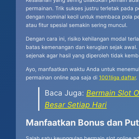
permainan. Trik sukses justru terletak pada 
dengan nominal kecil untuk membaca pola pe
atau fitur spesial semakin sering muncul.
Dengan cara ini, risiko kehilangan modal terlal
batas kemenangan dan kerugian sejak awal. J
sejenak agar hasil yang diperoleh tidak kemba
Ayo, manfaatkan waktu Anda untuk menemukan
permainan online apa saja di
1001liga daftar
.
Baca Juga:
Bermain Slot 
Besar Setiap Hari
Manfaatkan Bonus dan Put
Salah satu keunggulan bermain slot online 