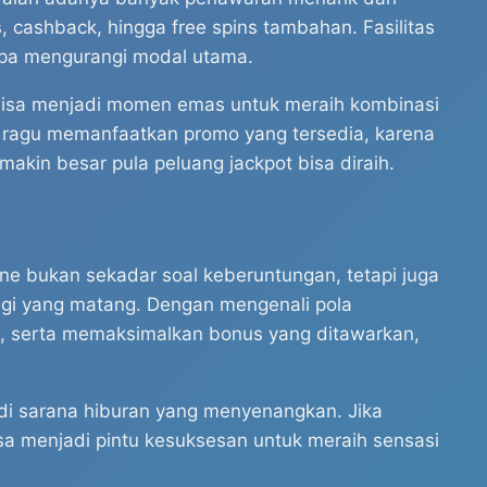
, cashback, hingga free spins tambahan. Fasilitas
npa mengurangi modal utama.
 bisa menjadi momen emas untuk meraih kombinasi
gan ragu memanfaatkan promo yang tersedia, karena
akin besar pula peluang jackpot bisa diraih.
e bukan sekadar soal keberuntungan, tetapi juga
egi yang matang. Dengan mengenali pola
in, serta memaksimalkan bonus yang ditawarkan,
adi sarana hiburan yang menyenangkan. Jika
sa menjadi pintu kesuksesan untuk meraih sensasi