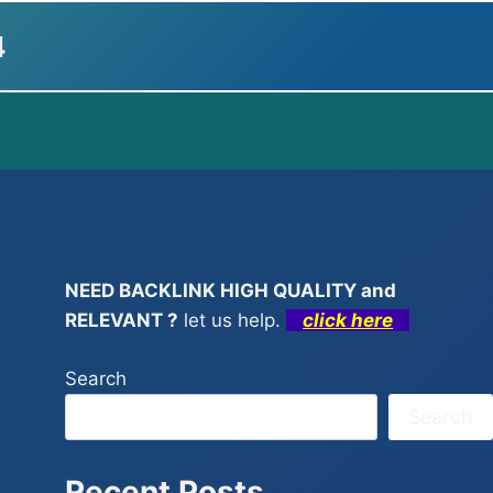
4
NEED BACKLINK HIGH QUALITY and
RELEVANT ?
let us help.
click here
Search
Search
Recent Posts