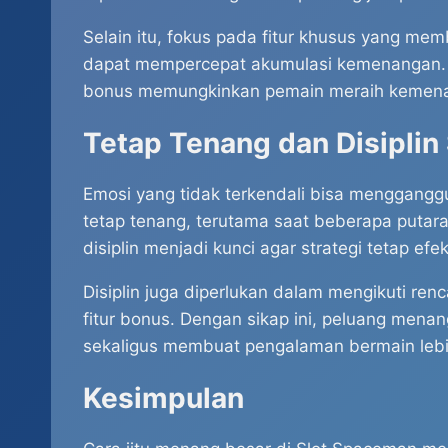
Selain itu, fokus pada fitur khusus yang memb
dapat mempercepat akumulasi kemenangan. 
bonus memungkinkan pemain meraih kemenan
Tetap Tenang dan Disiplin
Emosi yang tidak terkendali bisa menggangg
tetap tenang, terutama saat beberapa puta
disiplin menjadi kunci agar strategi tetap efekt
Disiplin juga diperlukan dalam mengikuti re
fitur bonus. Dengan sikap ini, peluang mena
sekaligus membuat pengalaman bermain leb
Kesimpulan