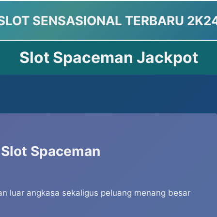
SLOT SENSASIONAL TERBARU 2K2
Slot Spaceman Jackpot
i Slot Spaceman
n luar angkasa sekaligus peluang menang besar