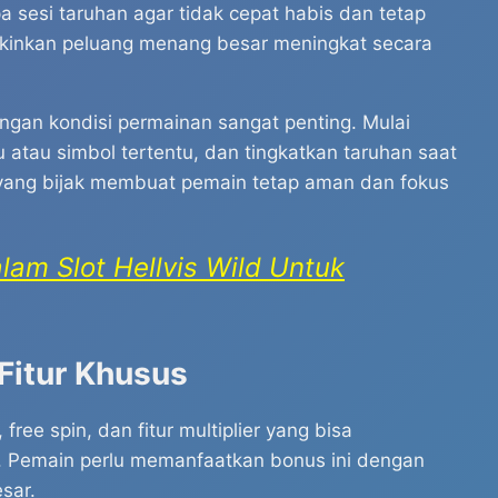
sesi taruhan agar tidak cepat habis dan tetap
ngkinkan peluang menang besar meningkat secara
ngan kondisi permainan sangat penting. Mulai
 atau simbol tertentu, dan tingkatkan taruhan saat
 yang bijak membuat pemain tetap aman dan fokus
lam Slot Hellvis Wild Untuk
Fitur Khusus
ee spin, dan fitur multiplier yang bisa
. Pemain perlu memanfaatkan bonus ini dengan
sar.