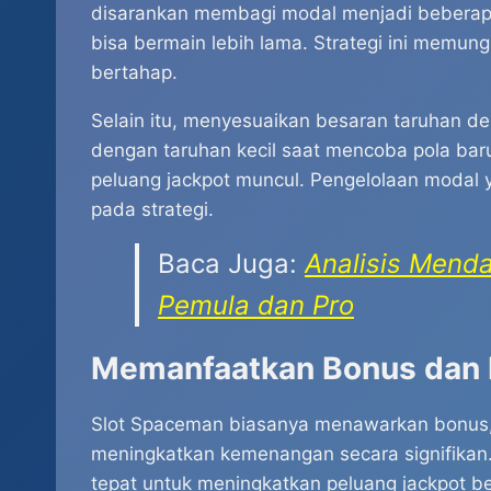
disarankan membagi modal menjadi beberapa 
bisa bermain lebih lama. Strategi ini memu
bertahap.
Selain itu, menyesuaikan besaran taruhan de
dengan taruhan kecil saat mencoba pola baru
peluang jackpot muncul. Pengelolaan modal
pada strategi.
Baca Juga:
Analisis Menda
Pemula dan Pro
Memanfaatkan Bonus dan 
Slot Spaceman biasanya menawarkan bonus, fr
meningkatkan kemenangan secara signifikan
tepat untuk meningkatkan peluang jackpot be