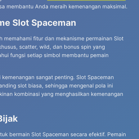
isa membantu Anda meraih kemenangan maksimal.
sme Slot Spaceman
h memahami fitur dan mekanisme permainan Slot
khusus, scatter, wild, dan bonus spin yang
ui fungsi setiap simbol membantu pemain
si kemenangan sangat penting. Slot Spaceman
ding slot biasa, sehingga mengenal pola ini
inan kombinasi yang menghasilkan kemenangan
ijak
tuk bermain Slot Spaceman secara efektif. Pemain