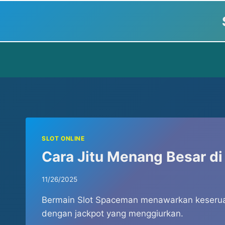
Skip
to
content
SLOT ONLINE
Cara Jitu Menang Besar d
11/26/2025
Bermain Slot Spaceman menawarkan keserua
dengan jackpot yang menggiurkan.