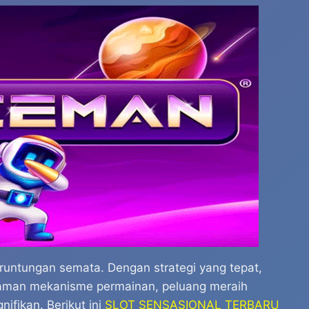
ntungan semata. Dengan strategi yang tepat,
aman mekanisme permainan, peluang meraih
ifikan. Berikut ini
SLOT SENSASIONAL TERBARU