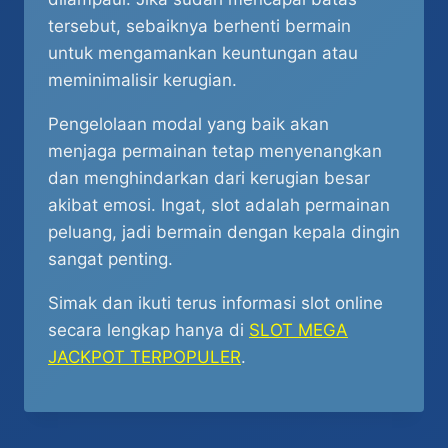
tersebut, sebaiknya berhenti bermain
untuk mengamankan keuntungan atau
meminimalisir kerugian.
Pengelolaan modal yang baik akan
menjaga permainan tetap menyenangkan
dan menghindarkan dari kerugian besar
akibat emosi. Ingat, slot adalah permainan
peluang, jadi bermain dengan kepala dingin
sangat penting.
Simak dan ikuti terus informasi slot online
secara lengkap hanya di
SLOT MEGA
JACKPOT TERPOPULER
.