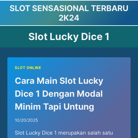
Skip
SLOT SENSASIONAL TERBARU
to
2K24
content
Slot Lucky Dice 1
SLOT ONLINE
Cara Main Slot Lucky
Dice 1 Dengan Modal
Minim Tapi Untung
10/20/2025
Slot Lucky Dice 1 merupakan salah satu