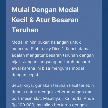
Mulai Dengan Modal
Kecil & Atur Besaran
Taruhan
Modal minim bukan halangan untuk
mencoba Slot Lucky Dice 1. Kunci utama
adalah mengatur besaran taruhan dengan
bijak. Jangan langsung bertaruh besar di
awal karena ini bisa menguras modal
dengan cepat.
Sebaliknya, gunakan taruhan kecil terlebih
dahulu untuk menguji keberuntungan dan
pola mesin slot. Misalnya, jika modal Anda
Rp 100.000, mulailah bertaruh dengan