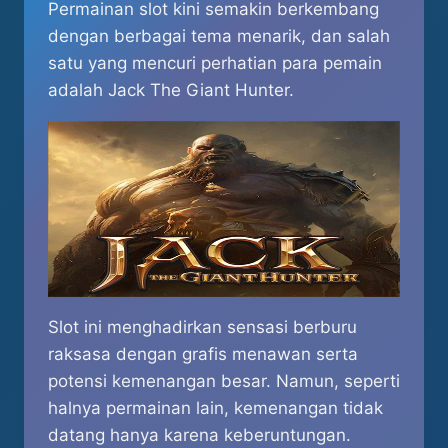
Permainan slot kini semakin berkembang
dengan berbagai tema menarik, dan salah
satu yang mencuri perhatian para pemain
adalah Jack The Giant Hunter.
Slot ini menghadirkan sensasi berburu
raksasa dengan grafis menawan serta
potensi kemenangan besar. Namun, seperti
halnya permainan lain, kemenangan tidak
datang hanya karena keberuntungan.