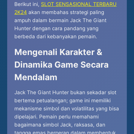
Berikut ini,
SLOT SENSASIONAL TERBARU
2K24
akan membahas strategi paling
ampuh dalam bermain Jack The Giant
Hunter dengan cara pandang yang
berbeda dari kebanyakan pemain.
Mengenali Karakter &
Dinamika Game Secara
Mendalam
Jack The Giant Hunter bukan sekadar slot
bertema petualangan; game ini memiliki
mekanisme simbol dan volatilitas yang bisa
dipelajari. Pemain perlu memahami
bagaimana simbol Jack, raksasa, dan
tangga emas berperan dalam membentuk