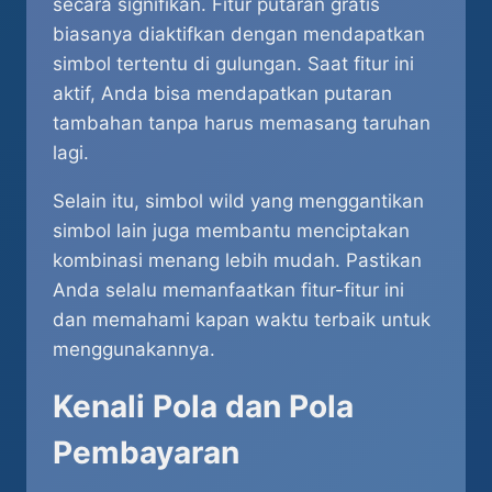
secara signifikan. Fitur putaran gratis
biasanya diaktifkan dengan mendapatkan
simbol tertentu di gulungan. Saat fitur ini
aktif, Anda bisa mendapatkan putaran
tambahan tanpa harus memasang taruhan
lagi.
Selain itu, simbol wild yang menggantikan
simbol lain juga membantu menciptakan
kombinasi menang lebih mudah. Pastikan
Anda selalu memanfaatkan fitur-fitur ini
dan memahami kapan waktu terbaik untuk
menggunakannya.
Kenali Pola dan Pola
Pembayaran