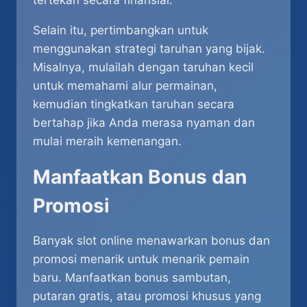
Selain itu, pertimbangkan untuk
menggunakan strategi taruhan yang bijak.
Misalnya, mulailah dengan taruhan kecil
untuk memahami alur permainan,
kemudian tingkatkan taruhan secara
bertahap jika Anda merasa nyaman dan
mulai meraih kemenangan.
Manfaatkan Bonus dan
Promosi
Banyak slot online menawarkan bonus dan
promosi menarik untuk menarik pemain
baru. Manfaatkan bonus sambutan,
putaran gratis, atau promosi khusus yang