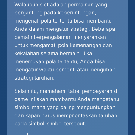
Walaupun slot adalah permainan yang
bergantung pada keberuntungan,
mengenali pola tertentu bisa membantu
Anda dalam mengatur strategi. Beberapa
pemain berpengalaman menyarankan
untuk mengamati pola kemenangan dan
kekalahan selama bermain. Jika
menemukan pola tertentu, Anda bisa
mengatur waktu berhenti atau mengubah
strategi taruhan.
Selain itu, memahami tabel pembayaran di
game ini akan membantu Anda mengetahui
simbol mana yang paling menguntungkan
dan kapan harus memprioritaskan taruhan
pada simbol-simbol tersebut.