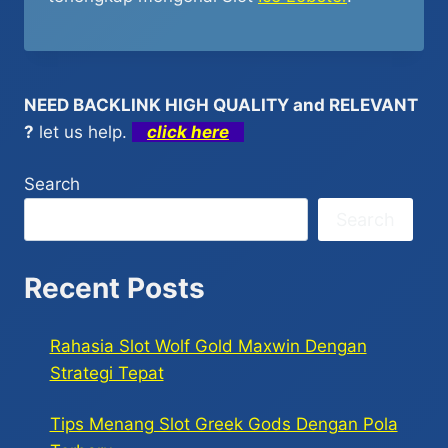
NEED BACKLINK HIGH QUALITY and RELEVANT
?
let us help.
click here
Search
Search
Recent Posts
Rahasia Slot Wolf Gold Maxwin Dengan
Strategi Tepat
Tips Menang Slot Greek Gods Dengan Pola