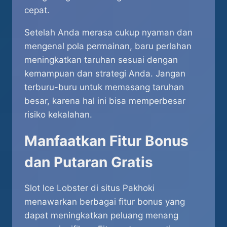
cepat.
Setelah Anda merasa cukup nyaman dan
mengenal pola permainan, baru perlahan
meningkatkan taruhan sesuai dengan
kemampuan dan strategi Anda. Jangan
terburu-buru untuk memasang taruhan
besar, karena hal ini bisa memperbesar
risiko kekalahan.
Manfaatkan Fitur Bonus
dan Putaran Gratis
Slot Ice Lobster di situs Pakhoki
menawarkan berbagai fitur bonus yang
dapat meningkatkan peluang menang