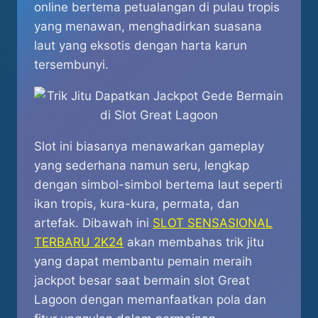
online bertema petualangan di pulau tropis
yang menawan, menghadirkan suasana
laut yang eksotis dengan harta karun
tersembunyi.
Slot ini biasanya menawarkan gameplay
yang sederhana namun seru, lengkap
dengan simbol-simbol bertema laut seperti
ikan tropis, kura-kura, permata, dan
artefak. Dibawah ini
SLOT SENSASIONAL
TERBARU 2K24
akan membahas trik jitu
yang dapat membantu pemain meraih
jackpot besar saat bermain slot Great
Lagoon dengan memanfaatkan pola dan