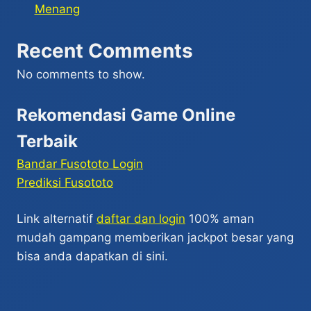
Menang
Recent Comments
No comments to show.
Rekomendasi Game Online
Terbaik
Bandar Fusototo Login
Prediksi Fusototo
Link alternatif
daftar dan login
100% aman
mudah gampang memberikan jackpot besar yang
bisa anda dapatkan di sini.