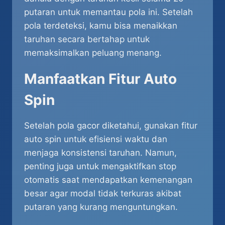
putaran untuk memantau pola ini. Setelah
pola terdeteksi, kamu bisa menaikkan
taruhan secara bertahap untuk
memaksimalkan peluang menang.
Manfaatkan Fitur Auto
Spin
Setelah pola gacor diketahui, gunakan fitur
auto spin untuk efisiensi waktu dan
menjaga konsistensi taruhan. Namun,
penting juga untuk mengaktifkan stop
otomatis saat mendapatkan kemenangan
besar agar modal tidak terkuras akibat
putaran yang kurang menguntungkan.