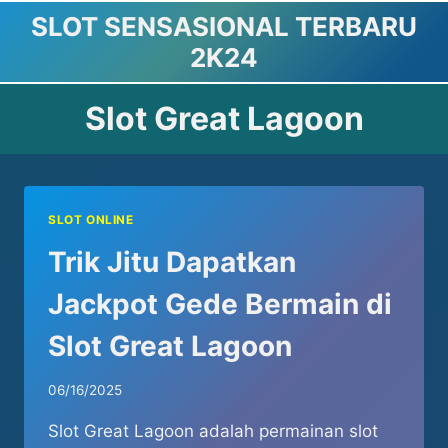
Skip
SLOT SENSASIONAL TERBARU
to
2K24
content
Slot Great Lagoon
SLOT ONLINE
Trik Jitu Dapatkan
Jackpot Gede Bermain di
Slot Great Lagoon
06/16/2025
Slot Great Lagoon adalah permainan slot