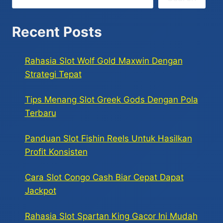
Recent Posts
Rahasia Slot Wolf Gold Maxwin Dengan
Strategi Tepat
Tips Menang Slot Greek Gods Dengan Pola
Terbaru
Panduan Slot Fishin Reels Untuk Hasilkan
Profit Konsisten
Cara Slot Congo Cash Biar Cepat Dapat
Jackpot
Rahasia Slot Spartan King Gacor Ini Mudah