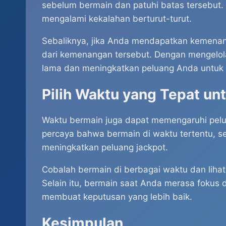
sebelum bermain dan patuhi batas tersebut.
mengalami kekalahan berturut-turut.
Sebaliknya, jika Anda mendapatkan kemenan
dari kemenangan tersebut. Dengan mengelola
lama dan meningkatkan peluang Anda untuk
Pilih Waktu yang Tepat un
Waktu bermain juga dapat memengaruhi pel
percaya bahwa bermain di waktu tertentu, se
meningkatkan peluang jackpot.
Cobalah bermain di berbagai waktu dan liha
Selain itu, bermain saat Anda merasa fokus
membuat keputusan yang lebih baik.
Kesimpulan