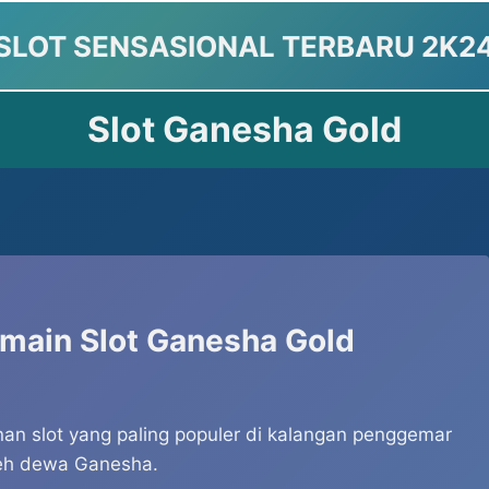
SLOT SENSASIONAL TERBARU 2K2
Slot Ganesha Gold
rmain Slot Ganesha Gold
an slot yang paling populer di kalangan penggemar
oleh dewa Ganesha.