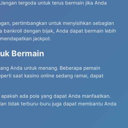
 Jangan tergoda untuk terus bermain jika Anda
gan, pertimbangkan untuk menyisihkan sebagian
 bankroll dengan bijak, Anda dapat bermain lebih
 mendapatkan jackpot.
tuk Bermain
uang Anda untuk menang. Beberapa pemain
perti saat kasino online sedang ramai, dapat
t apakah ada pola yang dapat Anda manfaatkan.
 dan tidak terburu-buru juga dapat membantu Anda