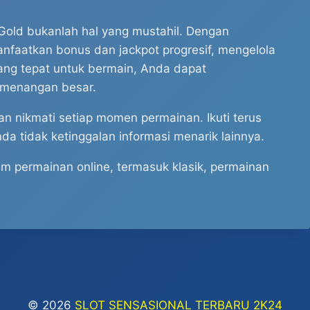
Gold bukanlah hal yang mustahil. Dengan
faatkan bonus dan jackpot progresif, mengelola
yang tepat untuk bermain, Anda dapat
emenangan besar.
an nikmati setiap momen permainan. Ikuti terus
da tidak ketinggalan informasi menarik lainnya.
 permainan online, termasuk klasik, permainan
© 2026
SLOT SENSASIONAL TERBARU 2K24