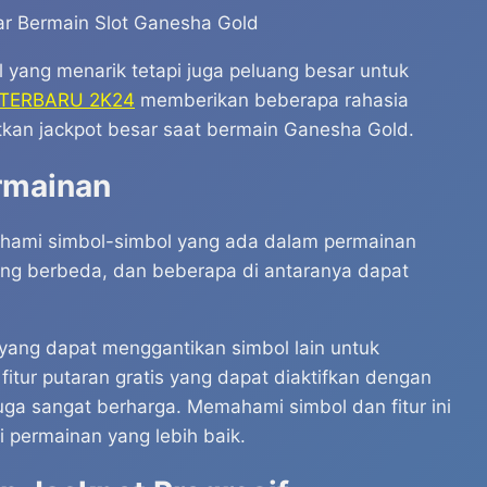
 yang menarik tetapi juga peluang besar untuk
TERBARU 2K24
memberikan beberapa rahasia
an jackpot besar saat bermain Ganesha Gold.
ermainan
ahami simbol-simbol yang ada dalam permainan
yang berbeda, dan beberapa di antaranya dapat
 yang dapat menggantikan simbol lain untuk
itur putaran gratis yang dapat diaktifkan dengan
juga sangat berharga. Memahami simbol dan fitur ini
permainan yang lebih baik.