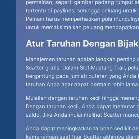
permainan, seperti gambar padang rumput ata
tertentu di paylines, sehingga peluang untuk
Pemain harus memperhatikan pola munculnya
untuk memaksimalkan peluang mendapatkan s
Atur Taruhan Dengan Bijak
Manajemen taruhan adalah langkah penting
Scatter gratis. Dalam Slot Mustang Trail, pel
bergantung pada jumlah putaran yang Anda l
taruhan Anda agar dapat bermain lebih lama
Mulailah dengan taruhan kecil hingga mene
Dengan taruhan kecil, Anda dapat memutar g
saldo. Jika Anda mulai melihat Scatter muncu
Anda dapat meningkatkan taruhan sedikit de
kemenangan saat fitur Scatter akhirnya diak