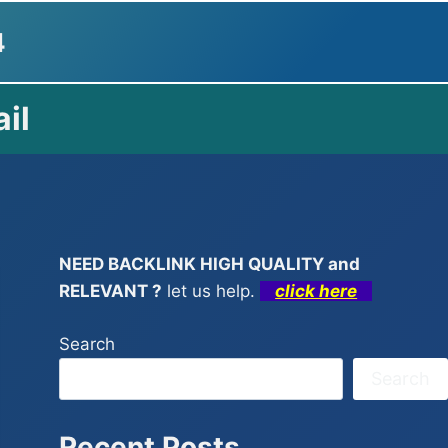
4
il
NEED BACKLINK HIGH QUALITY and
RELEVANT ?
let us help.
click here
Search
Search
Recent Posts