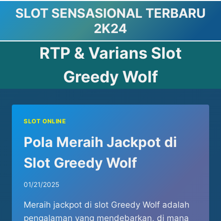
Skip
SLOT SENSASIONAL TERBARU
to
2K24
content
RTP & Varians Slot
Greedy Wolf
SLOT ONLINE
Pola Meraih Jackpot di
Slot Greedy Wolf
01/21/2025
Meraih jackpot di slot Greedy Wolf adalah
pengalaman yang mendebarkan, di mana