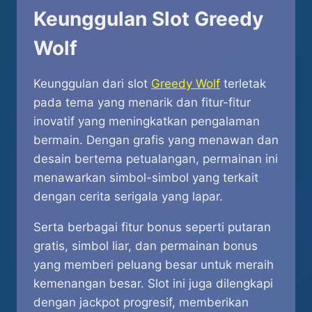
Keunggulan Slot Greedy
Wolf
Keunggulan dari slot
Greedy Wolf
terletak
pada tema yang menarik dan fitur-fitur
inovatif yang meningkatkan pengalaman
bermain. Dengan grafis yang menawan dan
desain bertema petualangan, permainan ini
menawarkan simbol-simbol yang terkait
dengan cerita serigala yang lapar.
Serta berbagai fitur bonus seperti putaran
gratis, simbol liar, dan permainan bonus
yang memberi peluang besar untuk meraih
kemenangan besar. Slot ini juga dilengkapi
dengan jackpot progresif, memberikan