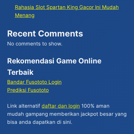
Rahasia Slot Spartan King Gacor Ini Mudah
Menang
Recent Comments
No comments to show.
Rekomendasi Game Online
Terbaik
Bandar Fusototo Login
Prediksi Fusototo
Link alternatif
daftar dan login
100% aman
mudah gampang memberikan jackpot besar yang
bisa anda dapatkan di sini.