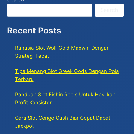
Search
Recent Posts
Rahasia Slot Wolf Gold Maxwin Dengan
Strategi Tepat
Tips Menang Slot Greek Gods Dengan Pola
Terbaru
Panduan Slot Fishin Reels Untuk Hasilkan
Profit Konsisten
Cara Slot Congo Cash Biar Cepat Dapat
Jackpot