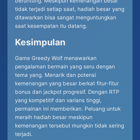
beruntung. Meskipun kemenangan besar
tidak terjadi setiap saat, hadiah besar yang
ditawarkan bisa sangat menguntungkan
saat kesempatan itu datang.
Kesimpulan
Game Greedy Wolf menawarkan
pengalaman bermain yang seru dengan
tema yang. Menarik dan potensi
kemenangan yang besar berkat fitur-fitur
bonus dan jackpot progresif. Dengan RTP
yang kompetitif dan varians tinggi,
permainan ini memberikan. Peluang untuk
meraih hadiah besar meskipun
kemenangan tersebut mungkin tidak sering
terjadi.