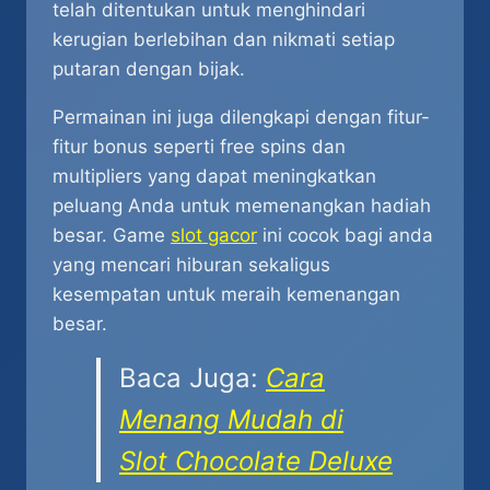
telah ditentukan untuk menghindari
kerugian berlebihan dan nikmati setiap
putaran dengan bijak.
Permainan ini juga dilengkapi dengan fitur-
fitur bonus seperti free spins dan
multipliers yang dapat meningkatkan
peluang Anda untuk memenangkan hadiah
besar. Game
slot gacor
ini cocok bagi anda
yang mencari hiburan sekaligus
kesempatan untuk meraih kemenangan
besar.
Baca Juga:
Cara
Menang Mudah di
Slot Chocolate Deluxe