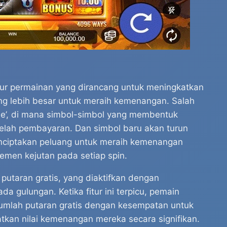
tur permainan yang dirancang untuk meningkatkan
g lebih besar untuk meraih kemenangan. Salah
le’, di mana simbol-simbol yang membentuk
lah pembayaran. Dan simbol baru akan turun
enciptakan peluang untuk meraih kemenangan
emen kejutan pada setiap spin.
 putaran gratis, yang diaktifkan dengan
da gulungan. Ketika fitur ini terpicu, pemain
umlah putaran gratis dengan kesempatan untuk
tkan nilai kemenangan mereka secara signifikan.