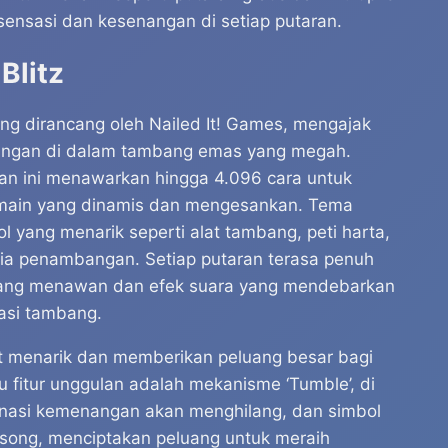
n sensasi dan kesenangan di setiap putaran.
Blitz
ng dirancang oleh Nailed It! Games, mengajak
angan di dalam tambang emas yang megah.
an ini menawarkan hingga 4.096 cara untuk
main yang dinamis dan mengesankan. Tema
yang menarik seperti alat tambang, peti harta,
dunia penambangan. Setiap putaran terasa penuh
 yang menawan dan efek suara yang mendebarkan
asi tambang.
gat menarik dan memberikan peluang besar bagi
 fitur unggulan adalah mekanisme ‘Tumble’, di
asi kemenangan akan menghilang, dan simbol
osong, menciptakan peluang untuk meraih