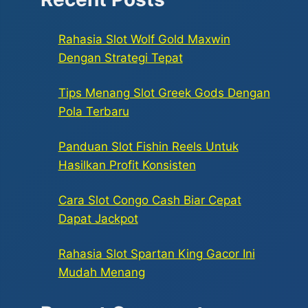
Rahasia Slot Wolf Gold Maxwin
Dengan Strategi Tepat
Tips Menang Slot Greek Gods Dengan
Pola Terbaru
Panduan Slot Fishin Reels Untuk
Hasilkan Profit Konsisten
Cara Slot Congo Cash Biar Cepat
Dapat Jackpot
Rahasia Slot Spartan King Gacor Ini
Mudah Menang