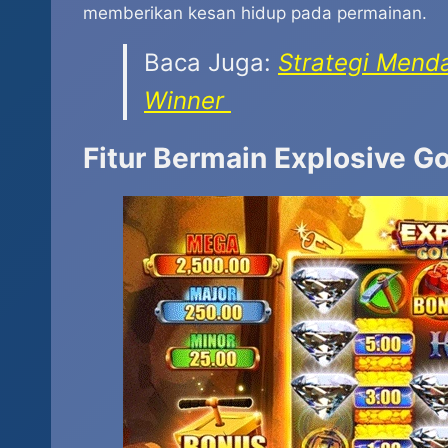
memberikan kesan hidup pada permainan.
Baca Juga:
Strategi Mend
Winner
Fitur Bermain Explosive Go