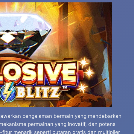
 menawarkan pengalaman bermain yang mendebarkan
mekanisme permainan yang inovatif, dan potensi
tur menarik seperti putaran gratis dan multiplier