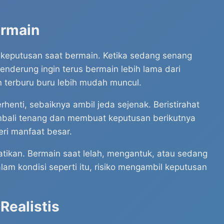
ermain
 keputusan saat bermain. Ketika sedang senang
nderung ingin terus bermain lebih lama dari
n terburu buru lebih mudah muncul.
erhenti, sebaiknya ambil jeda sejenak. Beristirahat
bali tenang dan membuat keputusan berikutnya
eri manfaat besar.
hatikan. Bermain saat lelah, mengantuk, atau sedang
m kondisi seperti itu, risiko mengambil keputusan
Realistis