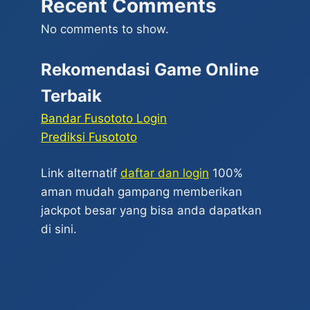
Recent Comments
No comments to show.
Rekomendasi Game Online
Terbaik
Bandar Fusototo Login
Prediksi Fusototo
Link alternatif
daftar dan login
100%
aman mudah gampang memberikan
jackpot besar yang bisa anda dapatkan
di sini.