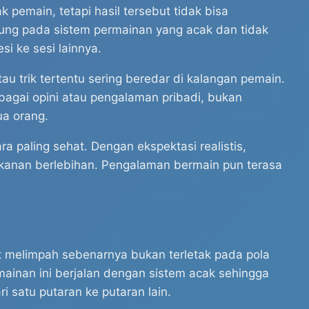
pemain, tetapi hasil tersebut tidak bisa
ung pada sistem permainan yang acak dan tidak
si ke sesi lainnya.
 atau trik tertentu sering beredar di kalangan pemain.
ebagai opini atau pengalaman pribadi, bukan
ua orang.
a paling sehat. Dengan ekspektasi realistis,
ekanan berlebihan. Pengalaman bermain pun terasa
 melimpah sebenarnya bukan terletak pada pola
mainan ini berjalan dengan sistem acak sehingga
ri satu putaran ke putaran lain.