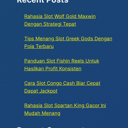
Rahasia Slot Wolf Gold Maxwin
Dengan Strategi Tepat
Tips Menang Slot Greek Gods Dengan
Pola Terbaru
Panduan Slot Fishin Reels Untuk
Hasilkan Profit Konsisten
Cara Slot Congo Cash Biar Cepat
Dapat Jackpot
Rahasia Slot Spartan King Gacor Ini
Mudah Menang