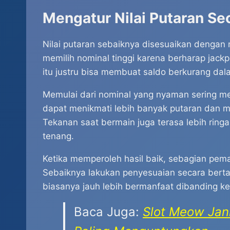
Mengatur Nilai Putaran Sec
Nilai putaran sebaiknya disesuaikan dengan
memilih nominal tinggi karena berharap jackp
itu justru bisa membuat saldo berkurang dal
Memulai dari nominal yang nyaman sering men
dapat menikmati lebih banyak putaran dan m
Tekanan saat bermain juga terasa lebih rin
tenang.
Ketika memperoleh hasil baik, sebagian pema
Sebaiknya lakukan penyesuaian secara berta
biasanya jauh lebih bermanfaat dibanding 
Baca Juga:
Slot Meow Jan