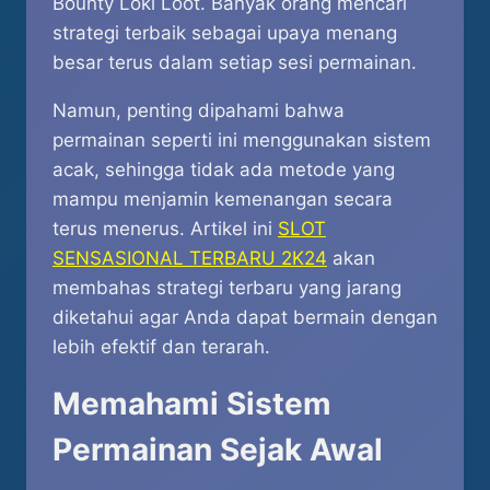
Bounty Loki Loot. Banyak orang mencari
strategi terbaik sebagai upaya menang
besar terus dalam setiap sesi permainan.
Namun, penting dipahami bahwa
permainan seperti ini menggunakan sistem
acak, sehingga tidak ada metode yang
mampu menjamin kemenangan secara
terus menerus. Artikel ini
SLOT
SENSASIONAL TERBARU 2K24
akan
membahas strategi terbaru yang jarang
diketahui agar Anda dapat bermain dengan
lebih efektif dan terarah.
Memahami Sistem
Permainan Sejak Awal