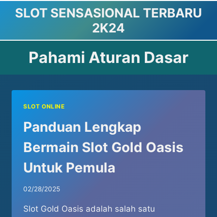
Skip
SLOT SENSASIONAL TERBARU
to
2K24
content
Pahami Aturan Dasar
SLOT ONLINE
Panduan Lengkap
Bermain Slot Gold Oasis
Untuk Pemula
02/28/2025
Slot Gold Oasis adalah salah satu