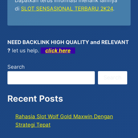
Dapatkan terus informasi menarik lainnya
di
SLOT SENSASIONAL TERBARU 2K24
.
NEED BACKLINK HIGH QUALITY and RELEVANT
?
let us help.
click here
Search
Search
Recent Posts
Rahasia Slot Wolf Gold Maxwin Dengan
Strategi Tepat