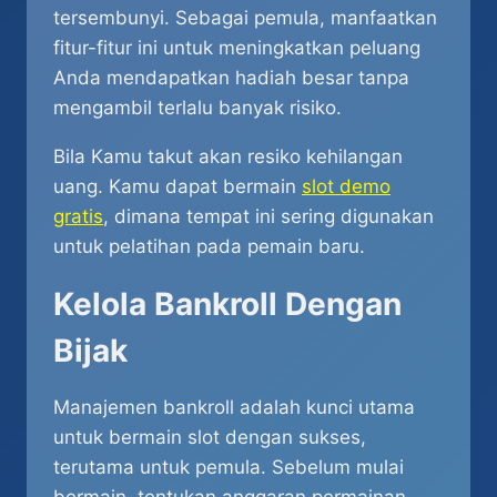
tersembunyi. Sebagai pemula, manfaatkan
fitur-fitur ini untuk meningkatkan peluang
Anda mendapatkan hadiah besar tanpa
mengambil terlalu banyak risiko.
Bila Kamu takut akan resiko kehilangan
uang. Kamu dapat bermain
slot demo
gratis
, dimana tempat ini sering digunakan
untuk pelatihan pada pemain baru.
Kelola Bankroll Dengan
Bijak
Manajemen bankroll adalah kunci utama
untuk bermain slot dengan sukses,
terutama untuk pemula. Sebelum mulai