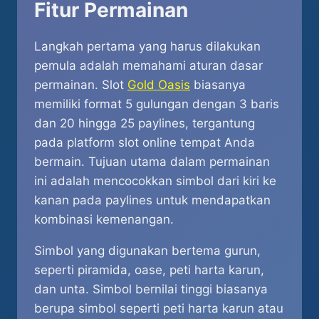
Fitur Permainan
Langkah pertama yang harus dilakukan
pemula adalah memahami aturan dasar
permainan. Slot
Gold Oasis
biasanya
memiliki format 5 gulungan dengan 3 baris
dan 20 hingga 25 paylines, tergantung
pada platform slot online tempat Anda
bermain. Tujuan utama dalam permainan
ini adalah mencocokkan simbol dari kiri ke
kanan pada paylines untuk mendapatkan
kombinasi kemenangan.
Simbol yang digunakan bertema gurun,
seperti piramida, oase, peti harta karun,
dan unta. Simbol bernilai tinggi biasanya
berupa simbol seperti peti harta karun atau