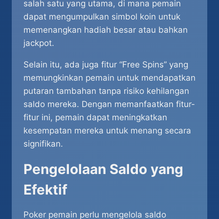
salah satu yang utama, di mana pemain
dapat mengumpulkan simbol koin untuk
memenangkan hadiah besar atau bahkan
jackpot.
Selain itu, ada juga fitur “Free Spins” yang
memungkinkan pemain untuk mendapatkan
putaran tambahan tanpa risiko kehilangan
saldo mereka. Dengan memanfaatkan fitur-
fitur ini, pemain dapat meningkatkan
kesempatan mereka untuk menang secara
signifikan.
Pengelolaan Saldo yang
Efektif
Poker pemain perlu mengelola saldo