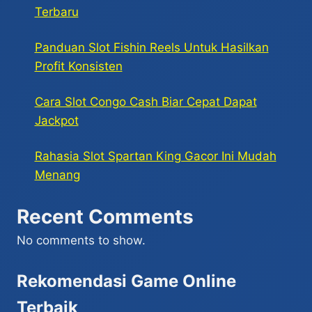
Terbaru
Panduan Slot Fishin Reels Untuk Hasilkan
Profit Konsisten
Cara Slot Congo Cash Biar Cepat Dapat
Jackpot
Rahasia Slot Spartan King Gacor Ini Mudah
Menang
Recent Comments
No comments to show.
Rekomendasi Game Online
Terbaik