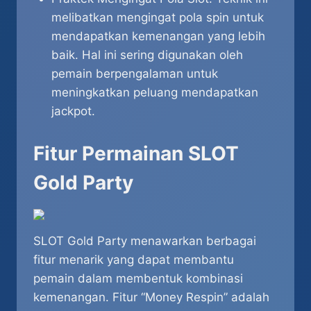
melibatkan mengingat pola spin untuk
mendapatkan kemenangan yang lebih
baik. Hal ini sering digunakan oleh
pemain berpengalaman untuk
meningkatkan peluang mendapatkan
jackpot.
Fitur Permainan SLOT
Gold Party
SLOT Gold Party menawarkan berbagai
fitur menarik yang dapat membantu
pemain dalam membentuk kombinasi
kemenangan. Fitur “Money Respin” adalah