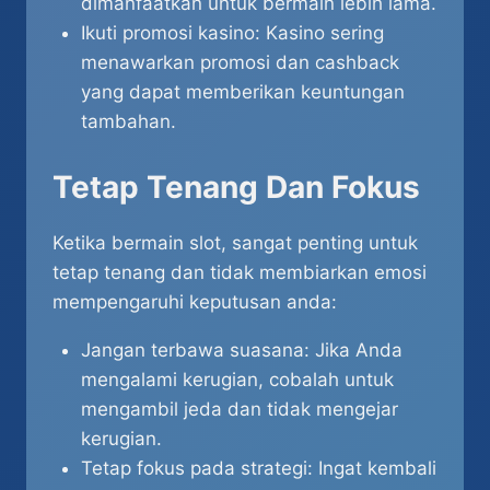
dimanfaatkan untuk bermain lebih lama.
Ikuti promosi kasino: Kasino sering
menawarkan promosi dan cashback
yang dapat memberikan keuntungan
tambahan.
Tetap Tenang Dan Fokus
Ketika bermain slot, sangat penting untuk
tetap tenang dan tidak membiarkan emosi
mempengaruhi keputusan anda:
Jangan terbawa suasana: Jika Anda
mengalami kerugian, cobalah untuk
mengambil jeda dan tidak mengejar
kerugian.
Tetap fokus pada strategi: Ingat kembali