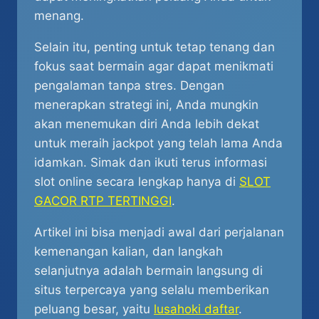
menang.
Selain itu, penting untuk tetap tenang dan
fokus saat bermain agar dapat menikmati
pengalaman tanpa stres. Dengan
menerapkan strategi ini, Anda mungkin
akan menemukan diri Anda lebih dekat
untuk meraih jackpot yang telah lama Anda
idamkan. Simak dan ikuti terus informasi
slot online secara lengkap hanya di
SLOT
GACOR RTP TERTINGGI
.
Artikel ini bisa menjadi awal dari perjalanan
kemenangan kalian, dan langkah
selanjutnya adalah bermain langsung di
situs terpercaya yang selalu memberikan
peluang besar, yaitu
lusahoki daftar
.