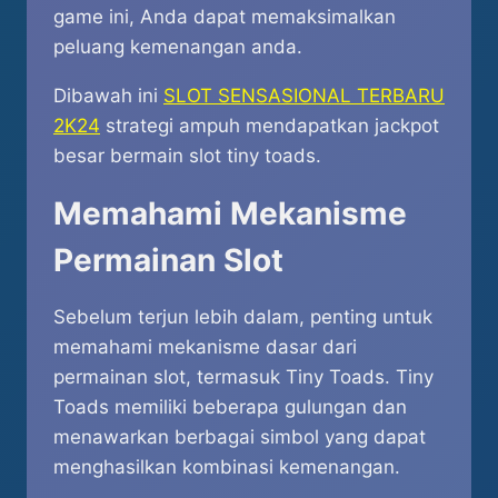
game ini, Anda dapat memaksimalkan
peluang kemenangan anda.
Dibawah ini
SLOT SENSASIONAL TERBARU
2K24
strategi ampuh mendapatkan jackpot
besar bermain slot tiny toads.
Memahami Mekanisme
Permainan Slot
Sebelum terjun lebih dalam, penting untuk
memahami mekanisme dasar dari
permainan slot, termasuk Tiny Toads. Tiny
Toads memiliki beberapa gulungan dan
menawarkan berbagai simbol yang dapat
menghasilkan kombinasi kemenangan.