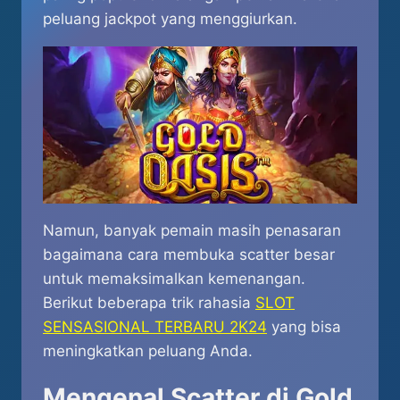
peluang jackpot yang menggiurkan.
Namun, banyak pemain masih penasaran
bagaimana cara membuka scatter besar
untuk memaksimalkan kemenangan.
Berikut beberapa trik rahasia
SLOT
SENSASIONAL TERBARU 2K24
yang bisa
meningkatkan peluang Anda.
Mengenal Scatter di Gold