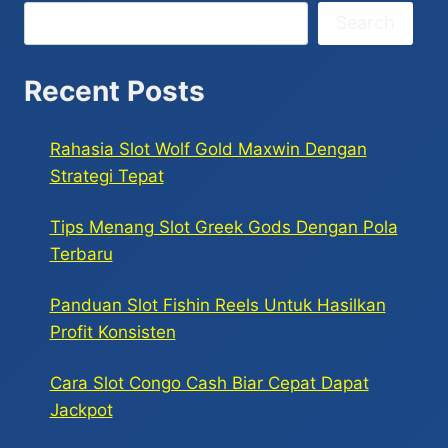
Search
Recent Posts
Rahasia Slot Wolf Gold Maxwin Dengan
Strategi Tepat
Tips Menang Slot Greek Gods Dengan Pola
Terbaru
Panduan Slot Fishin Reels Untuk Hasilkan
Profit Konsisten
Cara Slot Congo Cash Biar Cepat Dapat
Jackpot