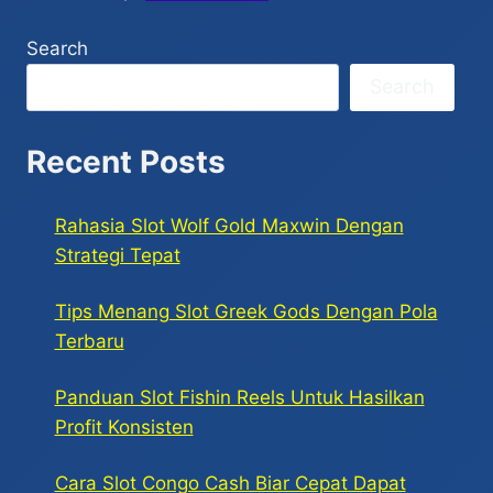
Search
Search
Recent Posts
Rahasia Slot Wolf Gold Maxwin Dengan
Strategi Tepat
Tips Menang Slot Greek Gods Dengan Pola
Terbaru
Panduan Slot Fishin Reels Untuk Hasilkan
Profit Konsisten
Cara Slot Congo Cash Biar Cepat Dapat