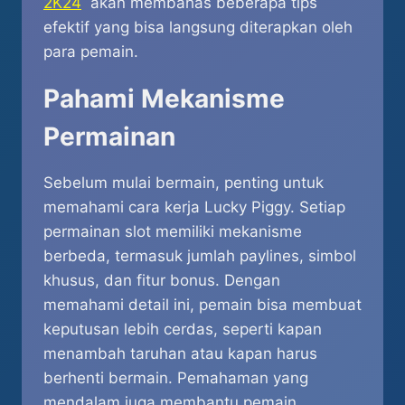
2K24
akan membahas beberapa tips
efektif yang bisa langsung diterapkan oleh
para pemain.
Pahami Mekanisme
Permainan
Sebelum mulai bermain, penting untuk
memahami cara kerja Lucky Piggy. Setiap
permainan slot memiliki mekanisme
berbeda, termasuk jumlah paylines, simbol
khusus, dan fitur bonus. Dengan
memahami detail ini, pemain bisa membuat
keputusan lebih cerdas, seperti kapan
menambah taruhan atau kapan harus
berhenti bermain. Pemahaman yang
mendalam juga membantu pemain