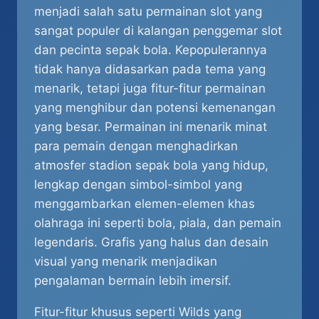
menjadi salah satu permainan slot yang
sangat populer di kalangan penggemar slot
dan pecinta sepak bola. Kepopulerannya
tidak hanya didasarkan pada tema yang
menarik, tetapi juga fitur-fitur permainan
yang menghibur dan potensi kemenangan
yang besar. Permainan ini menarik minat
para pemain dengan menghadirkan
atmosfer stadion sepak bola yang hidup,
lengkap dengan simbol-simbol yang
menggambarkan elemen-elemen khas
olahraga ini seperti bola, piala, dan pemain
legendaris. Grafis yang halus dan desain
visual yang menarik menjadikan
pengalaman bermain lebih imersif.
Fitur-fitur khusus seperti Wilds yang