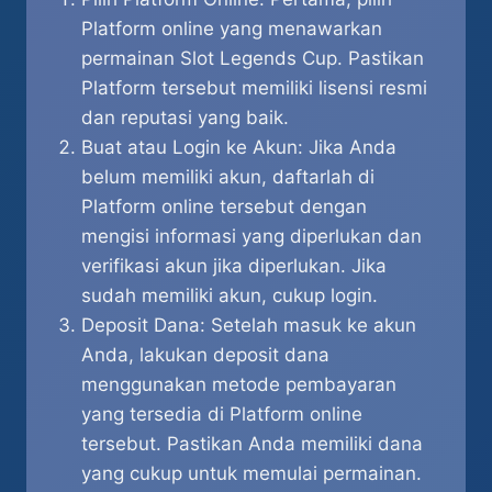
Platform online yang menawarkan
permainan Slot Legends Cup. Pastikan
Platform tersebut memiliki lisensi resmi
dan reputasi yang baik.
Buat atau Login ke Akun: Jika Anda
belum memiliki akun, daftarlah di
Platform online tersebut dengan
mengisi informasi yang diperlukan dan
verifikasi akun jika diperlukan. Jika
sudah memiliki akun, cukup login.
Deposit Dana: Setelah masuk ke akun
Anda, lakukan deposit dana
menggunakan metode pembayaran
yang tersedia di Platform online
tersebut. Pastikan Anda memiliki dana
yang cukup untuk memulai permainan.