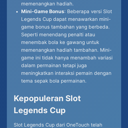
memenangkan hadiah.
Mini-Game Bonus
: Beberapa versi Slot
Legends Cup dapat menawarkan mini-
game bonus tambahan yang berbeda.
Seperti menendang penalti atau
menembak bola ke gawang untuk
memenangkan hadiah tambahan. Mini-
game ini tidak hanya menambah variasi
dalam permainan tetapi juga
meningkatkan interaksi pemain dengan
tema sepak bola permainan.
Kepopuleran Slot
Legends Cup
Slot Legends Cup dari OneTouch telah