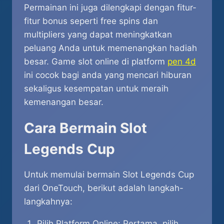
Permainan ini juga dilengkapi dengan fitur-
fitur bonus seperti free spins dan
multipliers yang dapat meningkatkan
peluang Anda untuk memenangkan hadiah
besar. Game slot online di platform
pen 4d
ini cocok bagi anda yang mencari hiburan
sekaligus kesempatan untuk meraih
kemenangan besar.
Cara Bermain Slot
Legends Cup
Untuk memulai bermain Slot Legends Cup
dari OneTouch, berikut adalah langkah-
langkahnya:
Pilih Platform Online: Pertama, pilih