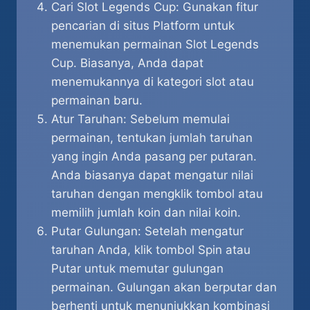
Cari Slot Legends Cup: Gunakan fitur
pencarian di situs Platform untuk
menemukan permainan Slot Legends
Cup. Biasanya, Anda dapat
menemukannya di kategori slot atau
permainan baru.
Atur Taruhan: Sebelum memulai
permainan, tentukan jumlah taruhan
yang ingin Anda pasang per putaran.
Anda biasanya dapat mengatur nilai
taruhan dengan mengklik tombol atau
memilih jumlah koin dan nilai koin.
Putar Gulungan: Setelah mengatur
taruhan Anda, klik tombol Spin atau
Putar untuk memutar gulungan
permainan. Gulungan akan berputar dan
berhenti untuk menunjukkan kombinasi