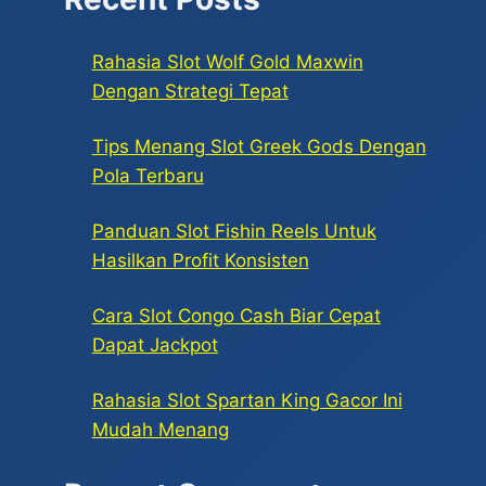
Rahasia Slot Wolf Gold Maxwin
Dengan Strategi Tepat
Tips Menang Slot Greek Gods Dengan
Pola Terbaru
Panduan Slot Fishin Reels Untuk
Hasilkan Profit Konsisten
Cara Slot Congo Cash Biar Cepat
Dapat Jackpot
Rahasia Slot Spartan King Gacor Ini
Mudah Menang