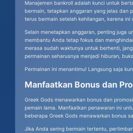
Manajemen bankroll adalah kunci untuk bert
bermain, tetapkan anggaran yang jelas dan p
terus bermain setelah kehilangan, karena ini
Selain menetapkan anggaran, penting juga u
membantu Anda tetap fokus dan menghindari 
merasa sudah waktunya untuk berhenti, jang
permainan seharusnya menjadi hiburan, buka
Permainan ini menantimu! Langsung saja kun
Manfaatkan Bonus dan Pr
Greek Gods menawarkan bonus dan promosi
pemain lama. Manfaatkan penawaran ini untu
beberapa Greek Gods menawarkan bonus samb
Jika Anda sering bermain tertentu, pertimb