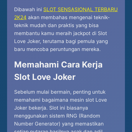
Dibawah ini
SLOT SENSASIONAL TERBARU
2K24
akan membahas mengenai teknik-
teknik mudah dan praktis yang bisa
membantu kamu meraih jackpot di Slot
Love Joker, terutama bagi pemula yang
baru mencoba peruntungan mereka.
Memahami Cara Kerja
Slot Love Joker
Sebelum mulai bermain, penting untuk
memahami bagaimana mesin slot Love
Joker bekerja. Slot ini biasanya
menggunakan sistem RNG (Random
Number Generator) yang memastikan
setiap putaran hasilnya acak dan adil.