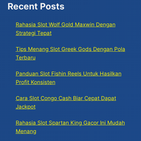
Recent Posts
Rahasia Slot Wolf Gold Maxwin Dengan
Strategi Tepat
Tips Menang Slot Greek Gods Dengan Pola
Terbaru
Panduan Slot Fishin Reels Untuk Hasilkan
Profit Konsisten
Cara Slot Congo Cash Biar Cepat Dapat
Jackpot
Rahasia Slot Spartan King Gacor Ini Mudah
Menang