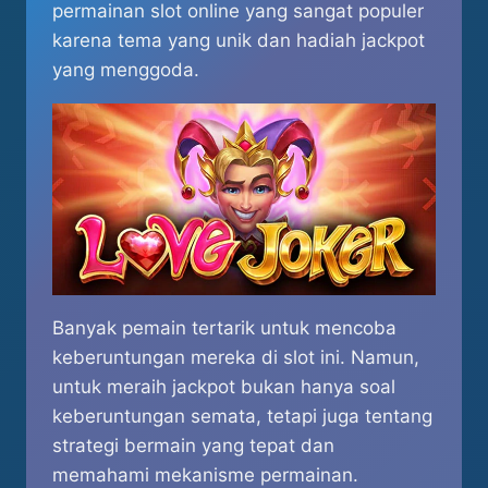
permainan slot online yang sangat populer
karena tema yang unik dan hadiah jackpot
yang menggoda.
Banyak pemain tertarik untuk mencoba
keberuntungan mereka di slot ini. Namun,
untuk meraih jackpot bukan hanya soal
keberuntungan semata, tetapi juga tentang
strategi bermain yang tepat dan
memahami mekanisme permainan.