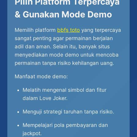
Pilih Platform Terpercaya
& Gunakan Mode Demo
Memilih platform
bbfs toto
yang terpercaya
sangat penting agar permainan berjalan
adil dan aman. Selain itu, banyak situs
menyediakan mode demo untuk mencoba
permainan tanpa risiko kehilangan uang.
Manfaat mode demo:
Melatih mengenal simbol dan fitur
dalam Love Joker.
Menguji strategi taruhan tanpa risiko.
Mempelajari pola pembayaran dan
jackpot.