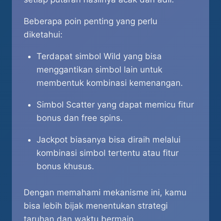
Beberapa poin penting yang perlu
diketahui:
Terdapat simbol Wild yang bisa
menggantikan simbol lain untuk
membentuk kombinasi kemenangan.
Simbol Scatter yang dapat memicu fitur
bonus dan free spins.
Jackpot biasanya bisa diraih melalui
kombinasi simbol tertentu atau fitur
bonus khusus.
Dengan memahami mekanisme ini, kamu
bisa lebih bijak menentukan strategi
taruhan dan waktu bermain