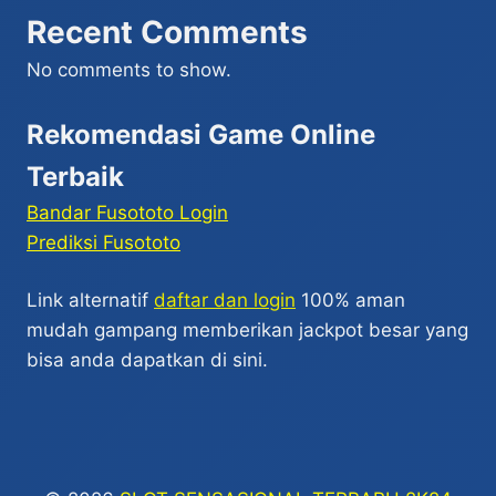
Recent Comments
No comments to show.
Rekomendasi Game Online
Terbaik
Bandar Fusototo Login
Prediksi Fusototo
Link alternatif
daftar dan login
100% aman
mudah gampang memberikan jackpot besar yang
bisa anda dapatkan di sini.