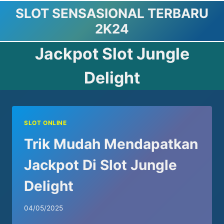
Skip
SLOT SENSASIONAL TERBARU
to
2K24
content
Jackpot Slot Jungle
Delight
SLOT ONLINE
Trik Mudah Mendapatkan
Jackpot Di Slot Jungle
Delight
04/05/2025