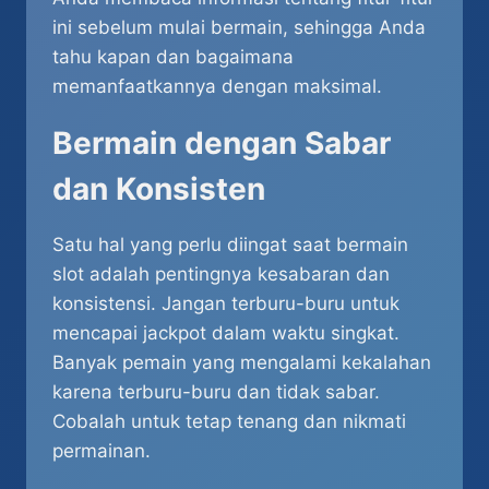
ini sebelum mulai bermain, sehingga Anda
tahu kapan dan bagaimana
memanfaatkannya dengan maksimal.
Bermain dengan Sabar
dan Konsisten
Satu hal yang perlu diingat saat bermain
slot adalah pentingnya kesabaran dan
konsistensi. Jangan terburu-buru untuk
mencapai jackpot dalam waktu singkat.
Banyak pemain yang mengalami kekalahan
karena terburu-buru dan tidak sabar.
Cobalah untuk tetap tenang dan nikmati
permainan.