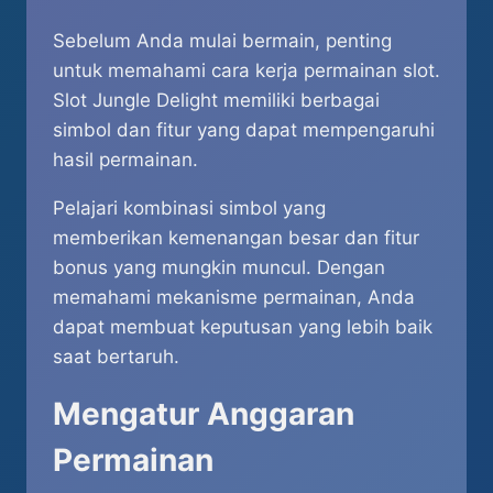
Sebelum Anda mulai bermain, penting
untuk memahami cara kerja permainan slot.
Slot Jungle Delight memiliki berbagai
simbol dan fitur yang dapat mempengaruhi
hasil permainan.
Pelajari kombinasi simbol yang
memberikan kemenangan besar dan fitur
bonus yang mungkin muncul. Dengan
memahami mekanisme permainan, Anda
dapat membuat keputusan yang lebih baik
saat bertaruh.
Mengatur Anggaran
Permainan