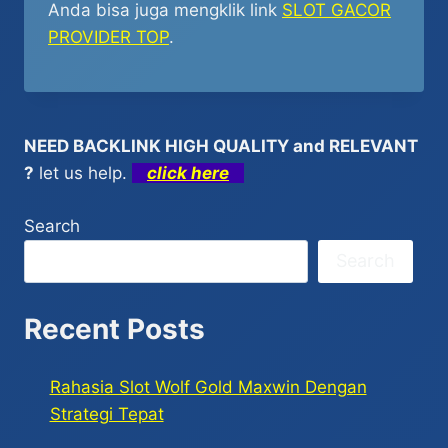
Anda bisa juga mengklik link
SLOT GACOR
PROVIDER TOP
.
NEED BACKLINK HIGH QUALITY and RELEVANT
?
let us help.
click here
Search
Search
Recent Posts
Rahasia Slot Wolf Gold Maxwin Dengan
Strategi Tepat