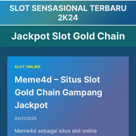
Skip
SLOT SENSASIONAL TERBARU
to
2K24
content
Jackpot Slot Gold Chain
SLOT ONLINE
Meme4d – Situs Slot
Gold Chain Gampang
Jackpot
05/11/2025
Meme4d sebagai situs slot online