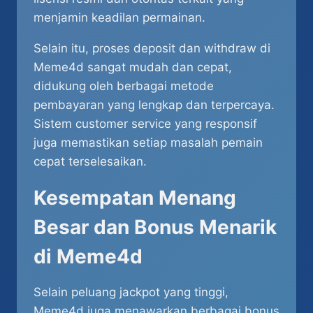
menjamin keadilan permainan.
Selain itu, proses deposit dan withdraw di
Meme4d sangat mudah dan cepat,
didukung oleh berbagai metode
pembayaran yang lengkap dan terpercaya.
Sistem customer service yang responsif
juga memastikan setiap masalah pemain
cepat terselesaikan.
Kesempatan Menang
Besar dan Bonus Menarik
di Meme4d
Selain peluang jackpot yang tinggi,
Meme4d juga menawarkan berbagai bonus