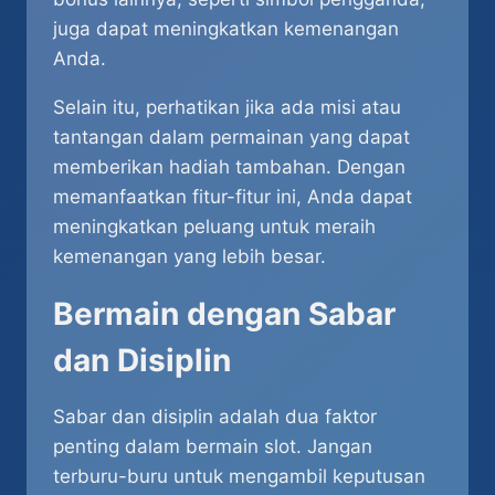
juga dapat meningkatkan kemenangan
Anda.
Selain itu, perhatikan jika ada misi atau
tantangan dalam permainan yang dapat
memberikan hadiah tambahan. Dengan
memanfaatkan fitur-fitur ini, Anda dapat
meningkatkan peluang untuk meraih
kemenangan yang lebih besar.
Bermain dengan Sabar
dan Disiplin
Sabar dan disiplin adalah dua faktor
penting dalam bermain slot. Jangan
terburu-buru untuk mengambil keputusan