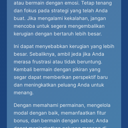
atau bermain dengan emosi. Tetap tenang
dan fokus pada strategi yang telah Anda
buat. Jika mengalami kekalahan, jangan
mencoba untuk segera mengembalikan
kerugian dengan bertaruh lebih besar.
Ini dapat menyebabkan kerugian yang lebih
besar. Sebaliknya, ambil jeda jika Anda
merasa frustrasi atau tidak beruntung.
Kembali bermain dengan pikiran yang
segar dapat memberikan perspektif baru
dan meningkatkan peluang Anda untuk
menang.
Dengan memahami permainan, mengelola
modal dengan baik, memanfaatkan fitur
bonus, dan bermain dengan sabar, Anda