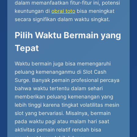
dalam memanfaatkan fitur-fitur ini, potensi
keuntungan di
obral toto
bisa meningkat
secara signifikan dalam waktu singkat.
Pilih Waktu Bermain yang
Tepat
Waktu bermain juga bisa memengaruhi
peluang kemenanganmu di Slot Cash
Surge. Banyak pemain profesional percaya
bahwa waktu tertentu dalam sehari
memberikan peluang kemenangan yang
lebih tinggi karena tingkat volatilitas mesin
slot yang bervariasi. Misalnya, bermain
pada waktu pagi atau malam hari saat
aktivitas pemain relatif rendah bisa