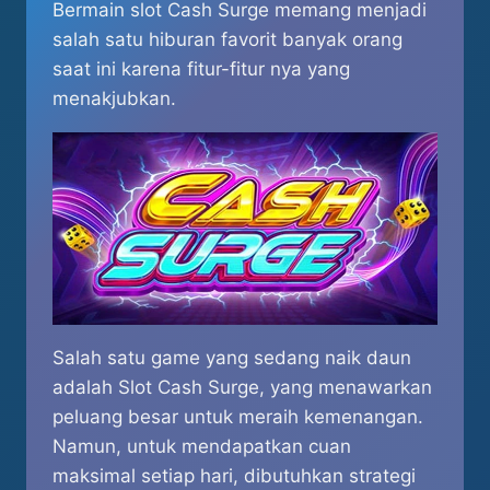
Bermain slot Cash Surge memang menjadi
salah satu hiburan favorit banyak orang
saat ini karena fitur-fitur nya yang
menakjubkan.
Salah satu game yang sedang naik daun
adalah Slot Cash Surge, yang menawarkan
peluang besar untuk meraih kemenangan.
Namun, untuk mendapatkan cuan
maksimal setiap hari, dibutuhkan strategi