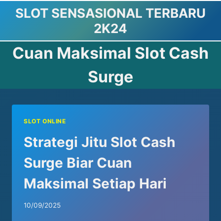
Skip
SLOT SENSASIONAL TERBARU
to
2K24
content
Cuan Maksimal Slot Cash
Surge
SLOT ONLINE
Strategi Jitu Slot Cash
Surge Biar Cuan
Maksimal Setiap Hari
10/09/2025