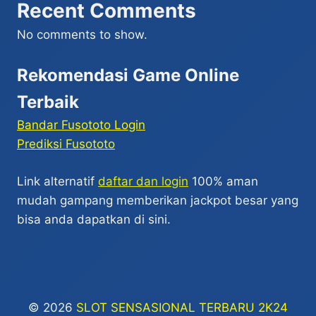
Recent Comments
No comments to show.
Rekomendasi Game Online
Terbaik
Bandar Fusototo Login
Prediksi Fusototo
Link alternatif
daftar dan login
100% aman
mudah gampang memberikan jackpot besar yang
bisa anda dapatkan di sini.
© 2026
SLOT SENSASIONAL TERBARU 2K24