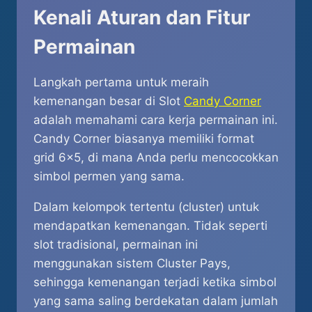
Kenali Aturan dan Fitur
Permainan
Langkah pertama untuk meraih
kemenangan besar di Slot
Candy Corner
adalah memahami cara kerja permainan ini.
Candy Corner biasanya memiliki format
grid 6×5, di mana Anda perlu mencocokkan
simbol permen yang sama.
Dalam kelompok tertentu (cluster) untuk
mendapatkan kemenangan. Tidak seperti
slot tradisional, permainan ini
menggunakan sistem Cluster Pays,
sehingga kemenangan terjadi ketika simbol
yang sama saling berdekatan dalam jumlah