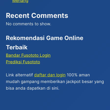
Menang
Recent Comments
No comments to show.
Rekomendasi Game Online
Terbaik
Bandar Fusototo Login
Prediksi Fusototo
Link alternatif
daftar dan login
100% aman
mudah gampang memberikan jackpot besar yang
bisa anda dapatkan di sini.