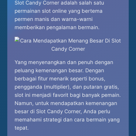
Slot Candy Corner adalah salah satu
permainan slot online yang bertema
permen manis dan warna-warni
memberikan pengalaman bermain.
Yang menyenangkan dan penuh dengan
peluang kemenangan besar. Dengan
berbagai fitur menarik seperti bonus,
pengganda (multiplier), dan putaran gratis,
slot ini menjadi favorit bagi banyak pemain.
Namun, untuk mendapatkan kemenangan
besar di Slot Candy Corner, Anda perlu
memahami strategi dan cara bermain yang
tepat.