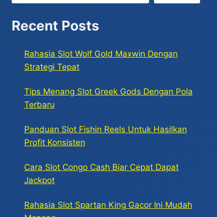
Recent Posts
Rahasia Slot Wolf Gold Maxwin Dengan
Strategi Tepat
Tips Menang Slot Greek Gods Dengan Pola
Terbaru
Panduan Slot Fishin Reels Untuk Hasilkan
Profit Konsisten
Cara Slot Congo Cash Biar Cepat Dapat
Jackpot
Rahasia Slot Spartan King Gacor Ini Mudah