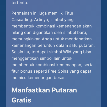
tertentu.
Permainan ini juga memiliki Fitur
Cascading. Artinya, simbol yang
membentuk kombinasi kemenangan akan
hilang dan digantikan oleh simbol baru,
memungkinkan Anda untuk mendapatkan
kemenangan beruntun dalam satu putaran.
Selain itu, terdapat simbol Wild yang bisa
menggantikan simbol lain untuk
membentuk kombinasi kemenangan, serta
fitur bonus seperti Free Spins yang dapat
memicu kemenangan besar.
Manfaatkan Putaran
Gratis