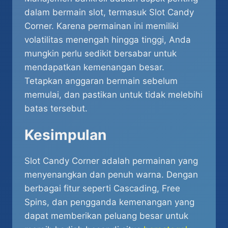
dalam bermain slot, termasuk Slot Candy
Corner. Karena permainan ini memiliki
volatilitas menengah hingga tinggi, Anda
mungkin perlu sedikit bersabar untuk
mendapatkan kemenangan besar.
Tetapkan anggaran bermain sebelum
memulai, dan pastikan untuk tidak melebihi
batas tersebut.
Kesimpulan
Slot Candy Corner adalah permainan yang
menyenangkan dan penuh warna. Dengan
berbagai fitur seperti Cascading, Free
Spins, dan pengganda kemenangan yang
dapat memberikan peluang besar untuk