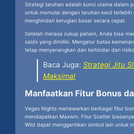
Strategi taruhan adalah kunci utama dalam p
untuk memulai dengan taruhan kecil terlebi
menghindari kerugian besar secara cepat.
Setelah merasa cukup paham, Anda bisa men
saldo yang dimiliki. Mengatur batas kemena
tetap menyenangkan dan terhindar dari risik
Baca Juga:
Strategi Jitu 
Maksimal
Manfaatkan Fitur Bonus da
Vegas Nights menawarkan berbagai fitur bo
mendapatkan Maxwin. Fitur Scatter biasanya
Wild dapat menggantikan simbol lain untuk