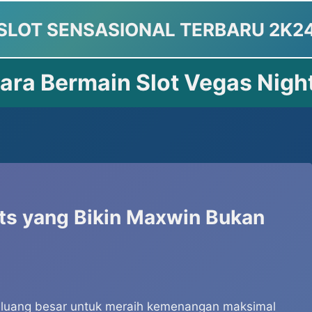
SLOT SENSASIONAL TERBARU 2K2
ara Bermain Slot Vegas Nigh
hts yang Bikin Maxwin Bukan
eluang besar untuk meraih kemenangan maksimal