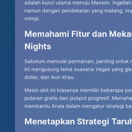
adalah kunci utama menuju Maxwin. Ingatlah
namun dengan pendekatan yang matang, imp
mimpi.
Memahami Fitur dan Meka
Nights
Sebelum memulai permainan, penting untuk m
ini mengusung tema suasana Vegas yang glam
dollar, dan ikon khas.
Mesin slot ini biasanya memiliki beberapa pay
putaran gratis dan jackpot progresif. Memah
membantu Anda dalam mengatur strategi b
Menetapkan Strategi Taru