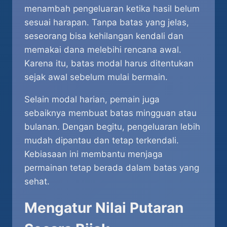
menambah pengeluaran ketika hasil belum
sesuai harapan. Tanpa batas yang jelas,
seseorang bisa kehilangan kendali dan
memakai dana melebihi rencana awal.
Karena itu, batas modal harus ditentukan
sejak awal sebelum mulai bermain.
Selain modal harian, pemain juga
sebaiknya membuat batas mingguan atau
bulanan. Dengan begitu, pengeluaran lebih
mudah dipantau dan tetap terkendali.
Kebiasaan ini membantu menjaga
permainan tetap berada dalam batas yang
sehat.
Mengatur Nilai Putaran