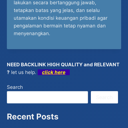
lakukan secara bertanggung jawab,
tetapkan batas yang jelas, dan selalu
utamakan kondisi keuangan pribadi agar
pengalaman bermain tetap nyaman dan
menyenangkan.
NEED BACKLINK HIGH QUALITY and RELEVANT
?
let us help.
click here
Search
Search
Recent Posts