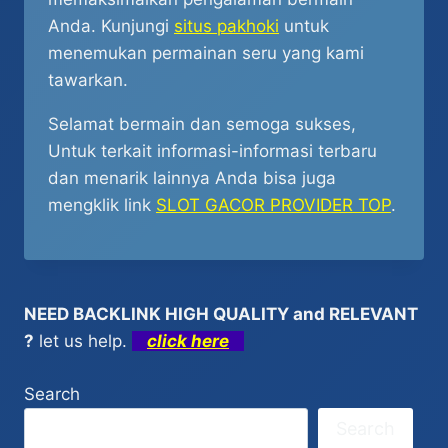
Anda. Kunjungi
situs pakhoki
untuk
menemukan permainan seru yang kami
tawarkan.
Selamat bermain dan semoga sukses,
Untuk terkait informasi-informasi terbaru
dan menarik lainnya Anda bisa juga
mengklik link
SLOT GACOR PROVIDER TOP
.
NEED BACKLINK HIGH QUALITY and RELEVANT
?
let us help.
click here
Search
Search