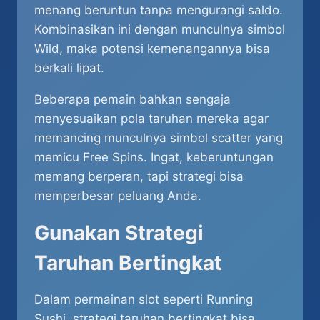
menang beruntun tanpa mengurangi saldo.
Kombinasikan ini dengan munculnya simbol
Wild, maka potensi kemenangannya bisa
berkali lipat.
Beberapa pemain bahkan sengaja
menyesuaikan pola taruhan mereka agar
memancing munculnya simbol scatter yang
memicu Free Spins. Ingat, keberuntungan
memang berperan, tapi strategi bisa
memperbesar peluang Anda.
Gunakan Strategi
Taruhan Bertingkat
Dalam permainan slot seperti Running
Sushi, strategi taruhan bertingkat bisa