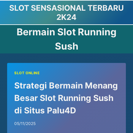
Skip
SLOT SENSASIONAL TERBARU
to
2K24
content
Bermain Slot Running
Sush
SLOT ONLINE
Strategi Bermain Menang
Besar Slot Running Sush
di Situs Palu4D
05/11/2025