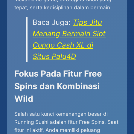
tepat, serta kedisiplinan dalam bermain.
Baca Juga:
Tips Jitu
Menang Bermain Slot
Congo Cash XL di
Situs Palu4D
Fokus Pada Fitur Free
Spins dan Kombinasi
Wild
Salah satu kunci kemenangan besar di
Running Sushi adalah fitur Free Spins. Saat
fitur ini aktif, Anda memiliki peluang