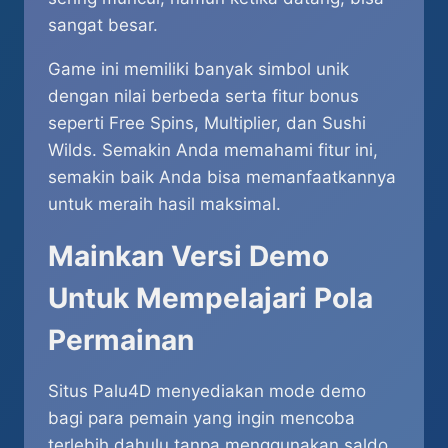
sangat besar.
Game ini memiliki banyak simbol unik
dengan nilai berbeda serta fitur bonus
seperti Free Spins, Multiplier, dan Sushi
Wilds. Semakin Anda memahami fitur ini,
semakin baik Anda bisa memanfaatkannya
untuk meraih hasil maksimal.
Mainkan Versi Demo
Untuk Mempelajari Pola
Permainan
Situs Palu4D menyediakan mode demo
bagi para pemain yang ingin mencoba
terlebih dahulu tanpa menggunakan saldo