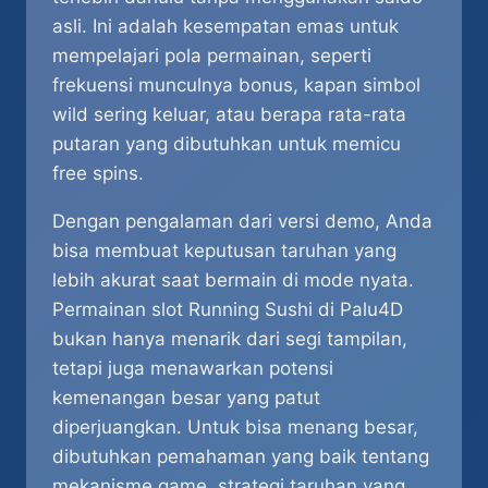
asli. Ini adalah kesempatan emas untuk
mempelajari pola permainan, seperti
frekuensi munculnya bonus, kapan simbol
wild sering keluar, atau berapa rata-rata
putaran yang dibutuhkan untuk memicu
free spins.
Dengan pengalaman dari versi demo, Anda
bisa membuat keputusan taruhan yang
lebih akurat saat bermain di mode nyata.
Permainan slot Running Sushi di Palu4D
bukan hanya menarik dari segi tampilan,
tetapi juga menawarkan potensi
kemenangan besar yang patut
diperjuangkan. Untuk bisa menang besar,
dibutuhkan pemahaman yang baik tentang
mekanisme game, strategi taruhan yang