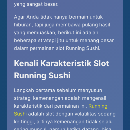
yang sangat besar.
Agar Anda tidak hanya bermain untuk
hiburan, tapi juga membawa pulang hasil
yang memuaskan, berikut ini adalah
beberapa strategi jitu untuk menang besar
dalam permainan slot Running Sushi.
Kenali Karakteristik Slot
Running Sushi
Langkah pertama sebelum menyusun
strategi kemenangan adalah mengenali
karakteristik dari permainan ini.
Running
Sushi
adalah slot dengan volatilitas sedang
ke tinggi, artinya kemenangan tidak selalu
sering muncul, namun ketika datang, bisa