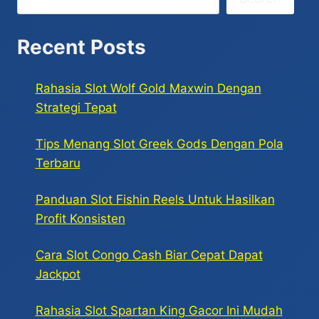
Recent Posts
Rahasia Slot Wolf Gold Maxwin Dengan
Strategi Tepat
Tips Menang Slot Greek Gods Dengan Pola
Terbaru
Panduan Slot Fishin Reels Untuk Hasilkan
Profit Konsisten
Cara Slot Congo Cash Biar Cepat Dapat
Jackpot
Rahasia Slot Spartan King Gacor Ini Mudah