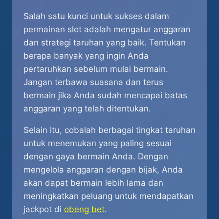
Salah satu kunci untuk sukses dalam
permainan slot adalah mengatur anggaran
dan strategi taruhan yang baik. Tentukan
berapa banyak yang ingin Anda
pertaruhkan sebelum mulai bermain.
Jangan terbawa suasana dan terus
bermain jika Anda sudah mencapai batas
anggaran yang telah ditentukan.
Selain itu, cobalah berbagai tingkat taruhan
untuk menemukan yang paling sesuai
dengan gaya bermain Anda. Dengan
mengelola anggaran dengan bijak, Anda
akan dapat bermain lebih lama dan
meningkatkan peluang untuk mendapatkan
jackpot di
obeng bet
.