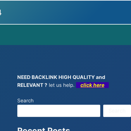
4
NEED BACKLINK HIGH QUALITY and
RELEVANT ?
let us help.
click here
Search
Search
Recent Posts