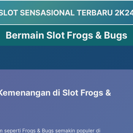
SLOT SENSASIONAL TERBARU 2K2
Bermain Slot Frogs & Bugs
emenangan di Slot Frogs &
m seperti Frogs & Bugs semakin populer di