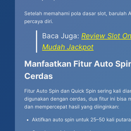
Setelah memahami pola dasar slot, barulah A
percaya diri.
Baca Juga:
Review Slot On
Mudah Jackpot
Manfaatkan Fitur Auto Spi
Cerdas
Fitur Auto Spin dan Quick Spin sering kali 
digunakan dengan cerdas, dua fitur ini bis
dan mempercepat hasil yang diinginkan:
Aktifkan auto spin untuk 25–50 kali putar