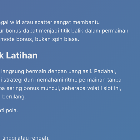
ai wild atau scatter sangat membantu
tur bonus dapat menjadi titik balik dalam permainan
 mode bonus, bukan spin biasa.
 Latihan
angsung bermain dengan uang asli. Padahal,
i strategi dan memahami ritme permainan tanpa
a sering bonus muncul, seberapa volatil slot ini,
 berulang:
i pola.
.
s tinggi atau rendah.