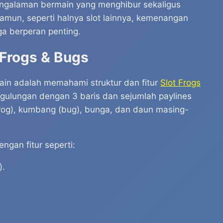
ngalaman bermain yang menghibur sekaligus
mun, seperti halnya slot lainnya, kemenangan
ga berperan penting.
 Frogs & Bugs
ain adalah memahami struktur dan fitur
Slot Frogs
5 gulungan dengan 3 baris dan sejumlah paylines
(frog), kumbang (bug), bunga, dan daun masing-
ngan fitur seperti:
).