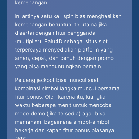
kemenangan.
Ini artinya satu kali spin bisa menghasilkan
kemenangan beruntun, terutama jika
disertai dengan fitur pengganda
(multiplier). Palu4D sebagai situs slot
terpercaya menyediakan platform yang
aman, cepat, dan penuh dengan promo
yang bisa menguntungkan pemain.
Peluang jackpot bisa muncul saat
kombinasi simbol langka muncul bersama
fitur bonus. Oleh karena itu, luangkan
waktu beberapa menit untuk mencoba
mode demo (jika tersedia) agar bisa
memahami bagaimana simbol-simbol
bekerja dan kapan fitur bonus biasanya
aktif.