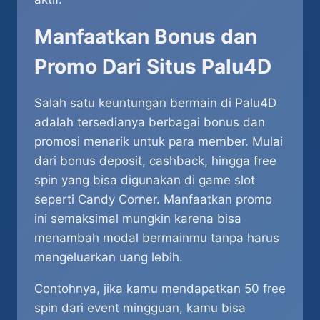
Manfaatkan Bonus dan
Promo Dari Situs Palu4D
Salah satu keuntungan bermain di Palu4D
adalah tersedianya berbagai bonus dan
promosi menarik untuk para member. Mulai
dari bonus deposit, cashback, hingga free
spin yang bisa digunakan di game slot
seperti Candy Corner. Manfaatkan promo
ini semaksimal mungkin karena bisa
menambah modal bermainmu tanpa harus
mengeluarkan uang lebih.
Contohnya, jika kamu mendapatkan 50 free
spin dari event mingguan, kamu bisa