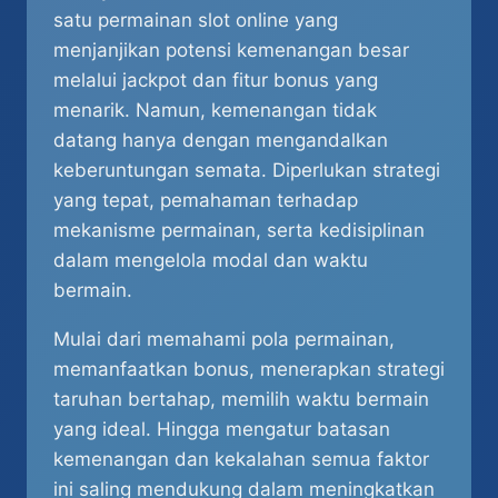
satu permainan slot online yang
menjanjikan potensi kemenangan besar
melalui jackpot dan fitur bonus yang
menarik. Namun, kemenangan tidak
datang hanya dengan mengandalkan
keberuntungan semata. Diperlukan strategi
yang tepat, pemahaman terhadap
mekanisme permainan, serta kedisiplinan
dalam mengelola modal dan waktu
bermain.
Mulai dari memahami pola permainan,
memanfaatkan bonus, menerapkan strategi
taruhan bertahap, memilih waktu bermain
yang ideal. Hingga mengatur batasan
kemenangan dan kekalahan semua faktor
ini saling mendukung dalam meningkatkan