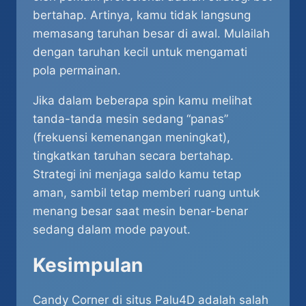
bertahap. Artinya, kamu tidak langsung
memasang taruhan besar di awal. Mulailah
dengan taruhan kecil untuk mengamati
pola permainan.
Jika dalam beberapa spin kamu melihat
tanda-tanda mesin sedang “panas”
(frekuensi kemenangan meningkat),
tingkatkan taruhan secara bertahap.
Strategi ini menjaga saldo kamu tetap
aman, sambil tetap memberi ruang untuk
menang besar saat mesin benar-benar
sedang dalam mode payout.
Kesimpulan
Candy Corner di situs Palu4D adalah salah