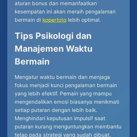
aturan bonus dan memanfaatkan
kesempatan ini akan meraih pengalaman
bermain di
kopertoto
lebih optimal.
Tips Psikologi dan
Manajemen Waktu
Bermain
Mengatur waktu bermain dan menjaga
fokus menjadi kunci pengalaman bermain
yang lebih efektif. Pemain yang mampu
mengendalikan emosi biasanya menikmati
setiap putaran dengan lebih baik.
Menghindari keputusan impulsif saat
putaran kurang menguntungkan membantu
tetap pada strategi yang sudah dibuat.