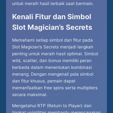
untuk meraih hasil terbaik saat bermain.
Kenali Fitur dan Simbol
Slot Magician’s Secrets
Memahami setiap simbol dan fitur pada
Slot Magician’s Secrets menjadi langkah
penting untuk meraih hasil optimal. Simbol
wild, scatter, dan bonus memiliki peran
berbeda dalam menentukan kombinasi
menang. Dengan mengenali pola simbol
dan fitur khusus, pemain dapat
memanfaatkan free spins serta multipliers
secara maksimal.
Mengetahui RTP (Return to Player) dan
tingkat volatilitas membantu merencanakan