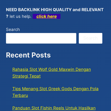
NEED BACKLINK HIGH QUALITY and RELEVANT
?
let us help.
click here
Search
Search
Recent Posts
Rahasia Slot Wolf Gold Maxwin Dengan
Strategi Tepat
Tips Menang Slot Greek Gods Dengan Pola
Terbaru
Panduan Slot Fishin Reels Untuk Hasilkan