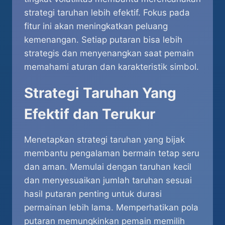
strategi taruhan lebih efektif. Fokus pada
fitur ini akan meningkatkan peluang
kemenangan. Setiap putaran bisa lebih
strategis dan menyenangkan saat pemain
memahami aturan dan karakteristik simbol.
Strategi Taruhan Yang
Efektif dan Terukur
Menetapkan strategi taruhan yang bijak
membantu pengalaman bermain tetap seru
dan aman. Memulai dengan taruhan kecil
dan menyesuaikan jumlah taruhan sesuai
hasil putaran penting untuk durasi
permainan lebih lama. Memperhatikan pola
putaran memungkinkan pemain memilih