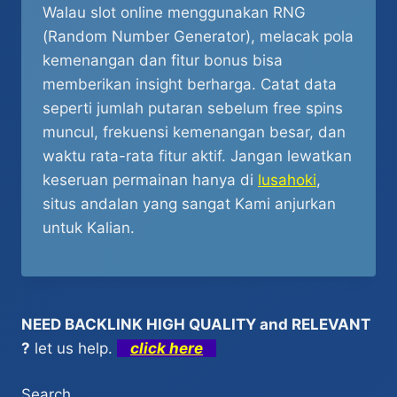
Walau slot online menggunakan RNG
(Random Number Generator), melacak pola
kemenangan dan fitur bonus bisa
memberikan insight berharga. Catat data
seperti jumlah putaran sebelum free spins
muncul, frekuensi kemenangan besar, dan
waktu rata-rata fitur aktif. Jangan lewatkan
keseruan permainan hanya di
lusahoki
,
situs andalan yang sangat Kami anjurkan
untuk Kalian.
NEED BACKLINK HIGH QUALITY and RELEVANT
?
let us help.
click here
Search