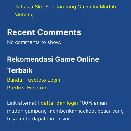
Rahasia Slot Spartan King Gacor Ini Mudah
Menang
Recent Comments
No comments to show.
Rekomendasi Game Online
Terbaik
Bandar Fusototo Login
Prediksi Fusototo
Link alternatif
daftar dan login
100% aman
mudah gampang memberikan jackpot besar yang
bisa anda dapatkan di sini.