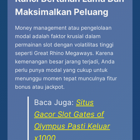
Maksimalkan Peluang
Money management atau pengelolaan
modal adalah faktor krusial dalam
permainan slot dengan volatilitas tinggi
seperti Great Rhino Megaways. Karena
kemenangan besar jarang terjadi, Anda
perlu punya modal yang cukup untuk
menunggu momen tepat munculnya fitur
bonus atau jackpot.
Baca Juga:
Situs
Gacor Slot Gates of
Olympus Pasti Keluar
x1000