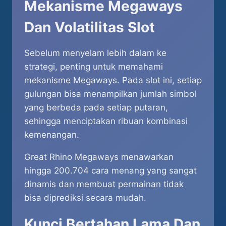
Mekanisme Megaways
Dan Volatilitas Slot
Sebelum menyelam lebih dalam ke
strategi, penting untuk memahami
mekanisme Megaways. Pada slot ini, setiap
gulungan bisa menampilkan jumlah simbol
yang berbeda pada setiap putaran,
sehingga menciptakan ribuan kombinasi
kemenangan.
Great Rhino Megaways menawarkan
hingga 200.704 cara menang yang sangat
dinamis dan membuat permainan tidak
bisa diprediksi secara mudah.
Kunci Bertahan Lama Dan