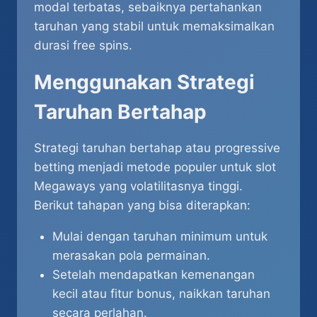
modal terbatas, sebaiknya pertahankan
taruhan yang stabil untuk memaksimalkan
durasi free spins.
Menggunakan Strategi
Taruhan Bertahap
Strategi taruhan bertahap atau progressive
betting menjadi metode populer untuk slot
Megaways yang volatilitasnya tinggi.
Berikut tahapan yang bisa diterapkan:
Mulai dengan taruhan minimum untuk
merasakan pola permainan.
Setelah mendapatkan kemenangan
kecil atau fitur bonus, naikkan taruhan
secara perlahan.